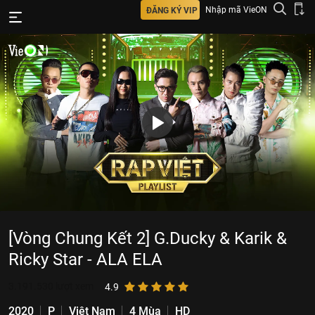
Nhập mã VieON
ĐĂNG KÝ VIP
[Vòng Chung Kết 2] G.Ducky & Karik &
Ricky Star - ALA ELA
3.191.530
lượt xem
4.9
2020
P
Việt Nam
4 Mùa
HD