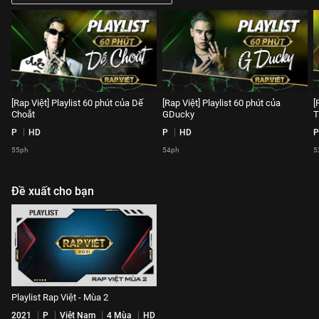
[Rap Việt] Playlist 60 phút của Dế
[Rap Việt] Playlist 60 phút của
[
Choắt
GDucky
T
P
HD
P
HD
P
55ph
54ph
5
Đề xuất cho bạn
Playlist Rap Việt - Mùa 2
2021
P
Việt Nam
4 Mùa
HD