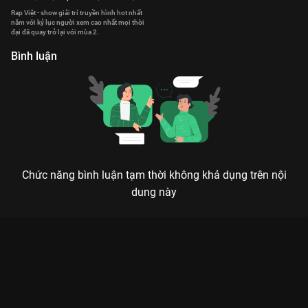
Rap Việt - show giải trí truyền hình hot nhất
năm với kỷ lục người xem cao nhất mọi thời
đại đã quay trở lại với mùa 2.
Bình luận
Chức năng bình luận tạm thời không khả dụng trên nội
dung này
Xem [Vòng Chung Kết 2] G.Ducky & Karik & Ricky Star - ALA
ELA Playlist Rap Việt - Mùa 1 - 111 Tập của Việt Nam có sự
tham gia của . Thuộc thể loại: TV show