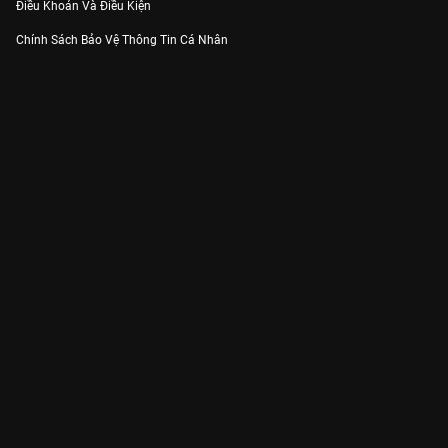
Điều Khoản Và Điều Kiện
Chính Sách Bảo Vệ Thông Tin Cá Nhân
Chính Sách Bảo Vệ Người Tiêu Dùng Dễ Bị Tổn Thương
Thỏa Thuận Sử Dụng Dịch Vụ Mạng Xã Hội
THÔNG TIN
Thông Báo
Trung Tâm Hỗ Trợ
Liên Hệ
Góp Ý
Công ty Cổ phần VieON - Địa chỉ: Tầng 5, 222 Pasteur, Phường Xuân Hòa,
Thành phố Hồ Chí Minh
Email:
support@vieon.vn
| Hotline:
1800.599.920
(miễn phí)
Giấy phép Cung cấp Dịch vụ Phát thanh, Truyền hình trả tiền số 247/GP-
BTTTT cấp ngày 21/07/2023