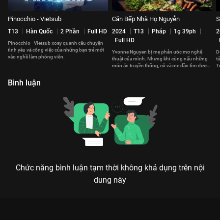
Pinocchio - Vietsub
Căn Bếp Nhà Họ Nguyễn
S
T13
Hàn Quốc
2 Phần
Full HD
2024
T13
Pháp
1g 39ph
2
Full HD
Pinocchio - Vietsub xoay quanh câu chuyện
tình yêu và công việc của những bạn trẻ mới
Yvonne Nguyen bị mẹ phản ước mơ nghệ
D
vào nghề làm phóng viên.
thuật của mình. Nhưng khi cùng nấu những
t
món ăn truyền thống, cô và mẹ dần tìm được
T
sự thấu hiểu lẫn nhau.
b
Bình luận
Chức năng bình luận tạm thời không khả dụng trên nội
dung này
Xem Tập 5 Pinocchio - 27 Tập của Hàn Quốc có sự tham gia
của Lee Yoo Bi, Lee Jong Suk, Kim Young Kwang, Park Shin