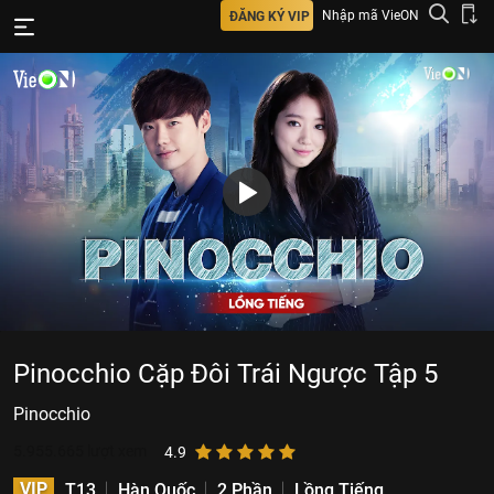
Nhập mã VieON
ĐĂNG KÝ VIP
Pinocchio Cặp Đôi Trái Ngược Tập 5
Pinocchio
5.955.665
lượt xem
4.9
VIP
T13
Hàn Quốc
2 Phần
Lồng Tiếng