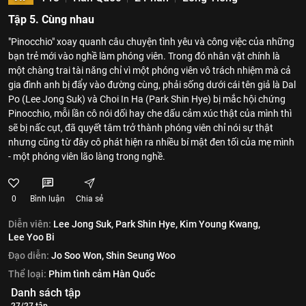
Tập 5. Cùng nhau
"Pinocchio" xoay quanh câu chuyện tình yêu và công việc của những
bạn trẻ mới vào nghề làm phóng viên. Trong đó nhân vật chính là
một chàng trai tài năng chỉ vì một phóng viên vô trách nhiệm mà cả
gia đình anh bị đẩy vào đường cùng, phải sống dưới cái tên giả là Dal
Po (Lee Jong Suk) và Choi In Ha (Park Shin Hye) bị mắc hội chứng
Pinocchio, mỗi lần cô nói dối hay che dấu cảm xúc thật của mình thì
sẽ bị nấc cụt, đã quyết tâm trở thành phóng viên chỉ nói sự thật
nhưng cũng từ đây cô phát hiện ra nhiều bí mật đen tối của mẹ mình
- một phóng viên lão làng trong nghề.
0
Bình luận
Chia sẻ
Diễn viên:
Lee Jong Suk,
Park Shin Hye,
Kim Young Kwang,
Lee Yoo Bi
Đạo diễn:
Jo Soo Won,
Shin Seung Woo
Thể loại:
Phim tình cảm Hàn Quốc
Danh sách tập