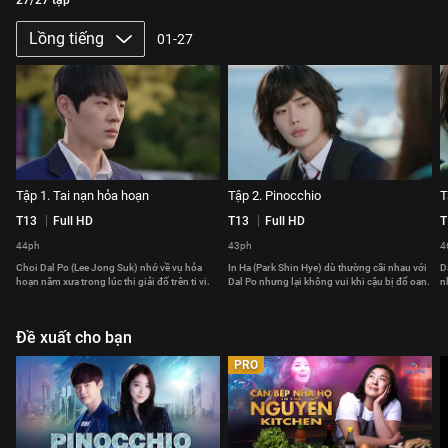
27/27 tập
Lồng tiếng
01-27
Tập 1. Tai nạn hỏa hoạn
Tập 2. Pinocchio
T
T13
Full HD
T13
Full HD
T
44ph
43ph
4
Choi Dal Po (Lee Jong Suk) nhớ về vụ hỏa
In Ha (Park Shin Hye) dù thường cãi nhau với
D
hoạn năm xưa trong lúc thi giải đố trên ti vi.
Dal Po nhưng lại không vui khi cậu bị đổ oan.
n
Đề xuất cho bạn
PRO