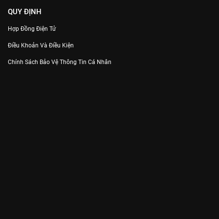
QUY ĐỊNH
Hợp Đồng Điện Tử
Điều Khoản Và Điều Kiện
Chính Sách Bảo Vệ Thông Tin Cá Nhân
Chính Sách Bảo Vệ Người Tiêu Dùng Dễ Bị Tổn Thương
Thỏa Thuận Sử Dụng Dịch Vụ Mạng Xã Hội
THÔNG TIN
Thông Báo
Trung Tâm Hỗ Trợ
Liên Hệ
Góp Ý
Công ty Cổ phần VieON - Địa chỉ: Tầng 5, 222 Pasteur, Phường Xuân Hòa,