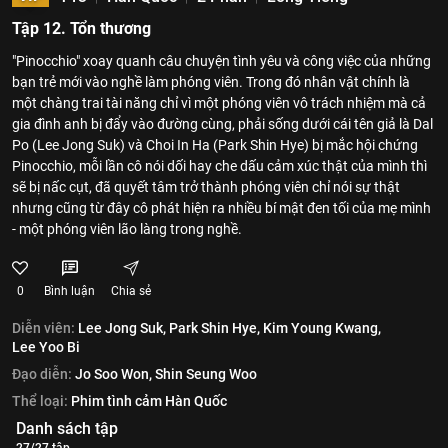
Tập 12. Tổn thương
"Pinocchio" xoay quanh câu chuyện tình yêu và công việc của những
bạn trẻ mới vào nghề làm phóng viên. Trong đó nhân vật chính là
một chàng trai tài năng chỉ vì một phóng viên vô trách nhiệm mà cả
gia đình anh bị đẩy vào đường cùng, phải sống dưới cái tên giả là Dal
Po (Lee Jong Suk) và Choi In Ha (Park Shin Hye) bị mắc hội chứng
Pinocchio, mỗi lần cô nói dối hay che dấu cảm xúc thật của mình thì
sẽ bị nấc cụt, đã quyết tâm trở thành phóng viên chỉ nói sự thật
nhưng cũng từ đây cô phát hiện ra nhiều bí mật đen tối của mẹ mình
- một phóng viên lão làng trong nghề.
0
Bình luận
Chia sẻ
Diễn viên:
Lee Jong Suk,
Park Shin Hye,
Kim Young Kwang,
Lee Yoo Bi
Đạo diễn:
Jo Soo Won,
Shin Seung Woo
Thể loại:
Phim tình cảm Hàn Quốc
Danh sách tập