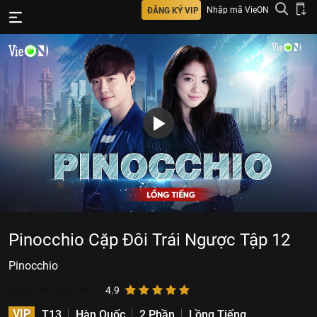
Nhập mã VieON
ĐĂNG KÝ VIP
Pinocchio Cặp Đôi Trái Ngược Tập 12
Pinocchio
5.954.963
lượt xem
4.9
VIP
T13
Hàn Quốc
2 Phần
Lồng Tiếng