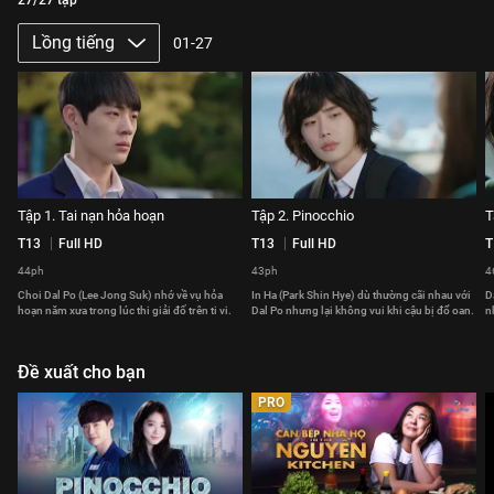
27/27 tập
Lồng tiếng
01-27
Tập 1. Tai nạn hỏa hoạn
Tập 2. Pinocchio
T
T13
Full HD
T13
Full HD
T
44ph
43ph
4
Choi Dal Po (Lee Jong Suk) nhớ về vụ hỏa
In Ha (Park Shin Hye) dù thường cãi nhau với
D
hoạn năm xưa trong lúc thi giải đố trên ti vi.
Dal Po nhưng lại không vui khi cậu bị đổ oan.
n
Đề xuất cho bạn
PRO