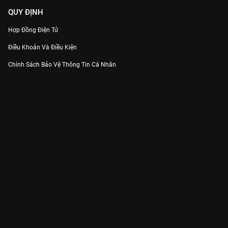
QUY ĐỊNH
Hợp Đồng Điện Tử
Điều Khoản Và Điều Kiện
Chính Sách Bảo Vệ Thông Tin Cá Nhân
Chính Sách Bảo Vệ Người Tiêu Dùng Dễ Bị Tổn Thương
Thỏa Thuận Sử Dụng Dịch Vụ Mạng Xã Hội
THÔNG TIN
Thông Báo
Trung Tâm Hỗ Trợ
Liên Hệ
Góp Ý
Công ty Cổ phần VieON - Địa chỉ: Tầng 5, 222 Pasteur, Phường Xuân Hòa,