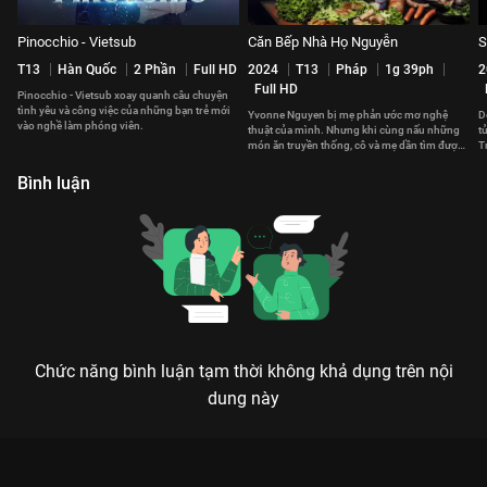
Pinocchio - Vietsub
Căn Bếp Nhà Họ Nguyễn
S
T13
Hàn Quốc
2 Phần
Full HD
2024
T13
Pháp
1g 39ph
2
Full HD
Pinocchio - Vietsub xoay quanh câu chuyện
tình yêu và công việc của những bạn trẻ mới
Yvonne Nguyen bị mẹ phản ước mơ nghệ
D
vào nghề làm phóng viên.
thuật của mình. Nhưng khi cùng nấu những
t
món ăn truyền thống, cô và mẹ dần tìm được
T
sự thấu hiểu lẫn nhau.
b
Bình luận
Chức năng bình luận tạm thời không khả dụng trên nội
dung này
Xem Tập 12 Pinocchio - 27 Tập của Hàn Quốc có sự tham gia
của Lee Yoo Bi, Lee Jong Suk, Kim Young Kwang, Park Shin