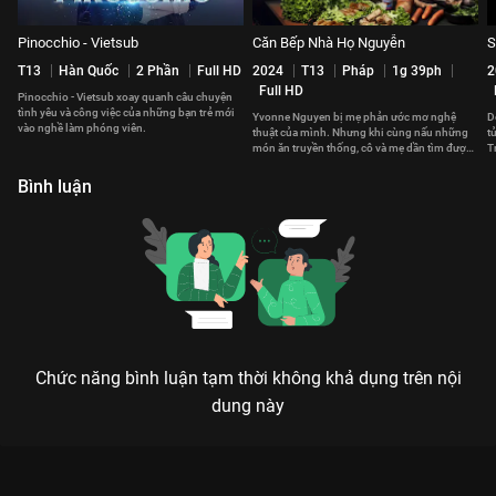
Pinocchio - Vietsub
Căn Bếp Nhà Họ Nguyễn
S
T13
Hàn Quốc
2 Phần
Full HD
2024
T13
Pháp
1g 39ph
2
Full HD
Pinocchio - Vietsub xoay quanh câu chuyện
tình yêu và công việc của những bạn trẻ mới
Yvonne Nguyen bị mẹ phản ước mơ nghệ
D
vào nghề làm phóng viên.
thuật của mình. Nhưng khi cùng nấu những
t
món ăn truyền thống, cô và mẹ dần tìm được
T
sự thấu hiểu lẫn nhau.
b
Bình luận
Chức năng bình luận tạm thời không khả dụng trên nội
dung này
Xem Tập 27 Pinocchio - 27 Tập của Hàn Quốc có sự tham gia
của Lee Yoo Bi, Lee Jong Suk, Kim Young Kwang, Park Shin