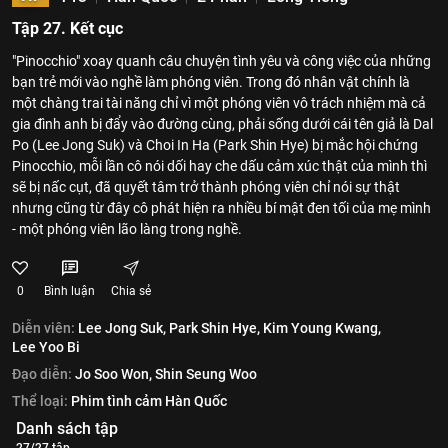
Tập 27. Kết cục
"Pinocchio" xoay quanh câu chuyện tình yêu và công việc của những
bạn trẻ mới vào nghề làm phóng viên. Trong đó nhân vật chính là
một chàng trai tài năng chỉ vì một phóng viên vô trách nhiệm mà cả
gia đình anh bị đẩy vào đường cùng, phải sống dưới cái tên giả là Dal
Po (Lee Jong Suk) và Choi In Ha (Park Shin Hye) bị mắc hội chứng
Pinocchio, mỗi lần cô nói dối hay che dấu cảm xúc thật của mình thì
sẽ bị nấc cụt, đã quyết tâm trở thành phóng viên chỉ nói sự thật
nhưng cũng từ đây cô phát hiện ra nhiều bí mật đen tối của mẹ mình
- một phóng viên lão làng trong nghề.
0
Bình luận
Chia sẻ
Diễn viên:
Lee Jong Suk,
Park Shin Hye,
Kim Young Kwang,
Lee Yoo Bi
Đạo diễn:
Jo Soo Won,
Shin Seung Woo
Thể loại:
Phim tình cảm Hàn Quốc
Danh sách tập