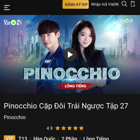
Nhập mã VieON
ĐĂNG KÝ VIP
Pinocchio Cặp Đôi Trái Ngược Tập 27
Pinocchio
5.955.887
lượt xem
4.9
VIP
T13
Hàn Quốc
2 Phần
Lồng Tiếng