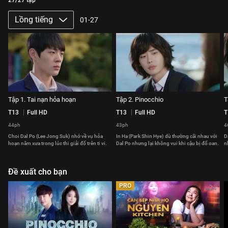
27/27 tập
Lồng tiếng
01-27
Tập 1. Tai nạn hỏa hoạn
Tập 2. Pinocchio
T
T13
Full HD
T13
Full HD
T
44ph
43ph
4
Choi Dal Po (Lee Jong Suk) nhớ về vụ hỏa
In Ha (Park Shin Hye) dù thường cãi nhau với
D
hoạn năm xưa trong lúc thi giải đố trên ti vi.
Dal Po nhưng lại không vui khi cậu bị đổ oan.
n
Đề xuất cho bạn
PRO