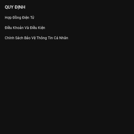
QUY ĐỊNH
Hợp Đồng Điện Tử
Điều Khoản Và Điều Kiện
Chính Sách Bảo Vệ Thông Tin Cá Nhân
Chính Sách Bảo Vệ Người Tiêu Dùng Dễ Bị Tổn Thương
Thỏa Thuận Sử Dụng Dịch Vụ Mạng Xã Hội
THÔNG TIN
Thông Báo
Trung Tâm Hỗ Trợ
Liên Hệ
Góp Ý
Công ty Cổ phần VieON - Địa chỉ: Tầng 5, 222 Pasteur, Phường Xuân Hòa,