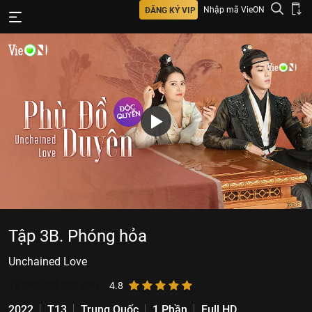
Nhập mã VieON
ĐĂNG KÝ VIP
Tập 3B. Phóng hỏa
Unchained Love
13.240.224
lượt xem
4.8
2022
T13
Trung Quốc
1 Phần
Full HD