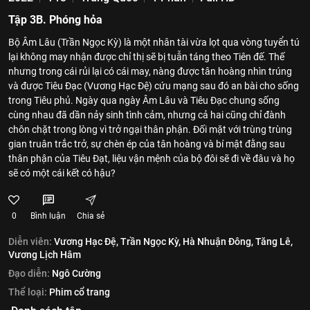
Tập 3B. Phóng hỏa
Bộ Âm Lâu (Trần Ngọc Kỳ) là một nhân tài vừa lọt qua vòng tuyển tú
lại không may nhận được chỉ thị sẽ bị tuẫn táng theo Tiên đế. Thế
nhưng trong cái rủi lại có cái may, nàng được tân hoàng nhìn trúng
và được Tiêu Đạc (Vương Hạc Đệ) cứu mạng sau đó an bài cho sống
trong Tiêu phủ. Ngày qua ngày Âm Lâu và Tiêu Đạc chung sống
cùng nhau đã dần nảy sinh tình cảm, nhưng cả hai cũng chỉ đành
chôn chặt trong lòng vì trở ngại thân phận. Đối mặt với trùng trùng
gian truân trắc trở, sự chèn ép của tân hoàng và bí mật đằng sau
thân phận của Tiêu Đạt, liệu vận mệnh của bộ đôi sẽ đi về đâu và họ
sẽ có một cái kết có hậu?
0
Bình luận
Chia sẻ
Diễn viên:
Vương Hạc Đệ,
Trần Ngọc Kỳ,
Hà Nhuận Đông,
Tăng Lê,
Vương Lịch Hâm
Đạo diễn:
Ngô Cường
Thể loại:
Phim cổ trang