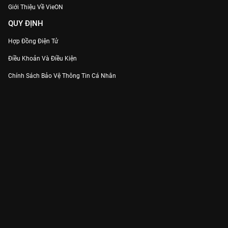
Giới Thiệu Về VieON
QUY ĐỊNH
Hợp Đồng Điện Tử
Điều Khoản Và Điều Kiện
Chính Sách Bảo Vệ Thông Tin Cá Nhân
Chính Sách Bảo Vệ Người Tiêu Dùng Dễ Bị Tổn Thương
Thỏa Thuận Sử Dụng Dịch Vụ Mạng Xã Hội
THÔNG TIN
Thông Báo
Trung Tâm Hỗ Trợ
Liên Hệ
Góp Ý