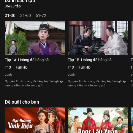
Danh sách tập
36/36 tập
01-30
31-60
61-72
Tập 1A. Hoàng đế băng hà
Tập 1B. Hoàng đế băng hà
T
T13
Full HD
T13
Full HD
T
20ph
20ph
2
Nguyên Trinh hoàng đế băng hà, đại nghiệp
Nguyên Trinh hoàng đế băng hà, đại nghiệp
T
vương triều rơi vào sóng gió.
vương triều rơi vào sóng gió.
L
Đề xuất cho bạn