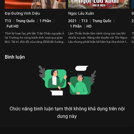
Đại Đường Vinh Diệu
Ngọc Lâu Xuân
Đ
T13
Trung Quốc
1 Phần
2021
T13
Trung Quốc
2
Full HD
1 Phần
HD
Thời kỳ loạn lạc, phi tần Trân Châu nguyện ở
Lâm Thiếu Xuân lâm cảnh cùng cực sau khi
T
lại Trường An cùng bách tính vượt qua gian
cha bị vu oan. Nàng nên duyên với Tôn Ngọc
n
khó. Tài trí, đức độ của nàng đã khiến hoàng
Lâu nhưng phát hiện kẻ hãm hại cha chính là
t
đế cả đời không thể quên.
người nhà họ Tôn
T
Bình luận
Chức năng bình luận tạm thời không khả dụng trên nội
dung này
Xem Tập 3B. Phóng hỏa Phù Đồ Duyên - 36 Tập của Trung