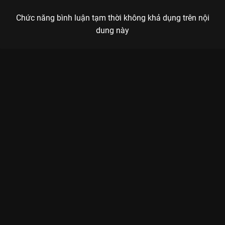
Chức năng bình luận tạm thời không khả dụng trên nội
dung này
Xem Tập 9B. 13 năm trước Cung Điện Ma Ám - 16 Tập của Hàn
Quốc có sự tham gia của . Thuộc thể loại: Phim bộ