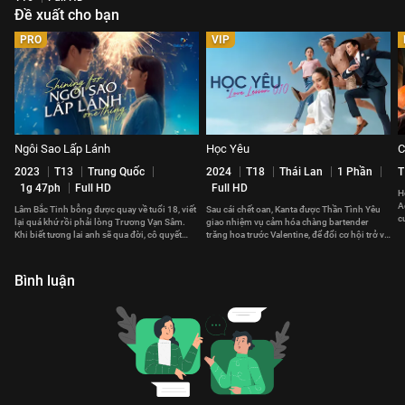
Đề xuất cho bạn
PRO
VIP
Ngôi Sao Lấp Lánh
Học Yêu
C
2023
T13
Trung Quốc
2024
T18
Thái Lan
1 Phần
T
1g 47ph
Full HD
Full HD
H
A
Lâm Bắc Tinh bỗng được quay về tuổi 18, viết
Sau cái chết oan, Kanta được Thần Tình Yêu
c
lại quá khứ rồi phải lòng Trương Vạn Sâm.
giao nhiệm vụ cảm hóa chàng bartender
đ
Khi biết tương lai anh sẽ qua đời, cô quyết
trăng hoa trước Valentine, để đổi cơ hội trở về
thay đổi định mệnh.
bên người mình yêu.
Bình luận