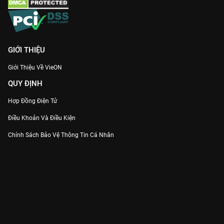
GIỚI THIỆU
Giới Thiệu Về VieON
QUY ĐỊNH
Hợp Đồng Điện Tử
Điều Khoản Và Điều Kiện
Chính Sách Bảo Vệ Thông Tin Cá Nhân
Chính Sách Bảo Vệ Người Tiêu Dùng Dễ Bị Tổn Thương
Thỏa Thuận Sử Dụng Dịch Vụ Mạng Xã Hội
THÔNG TIN
Thông Báo
Trung Tâm Hỗ Trợ