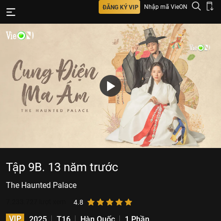
Nhập mã VieON
ĐĂNG KÝ VIP
Tập 9B. 13 năm trước
The Haunted Palace
7.233.727
lượt xem
4.8
VIP
2025
T16
Hàn Quốc
1 Phần