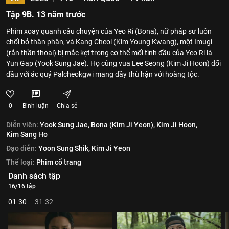
Tập 9B. 13 năm trước
Phim xoay quanh câu chuyện của Yeo Ri (Bona), nữ pháp sư luôn
chối bỏ thân phận, và Kang Cheol (Kim Young Kwang), một Imugi
(rắn thần thoại) bị mắc kẹt trong cơ thể mối tình đầu của Yeo Ri là
Yun Gap (Yook Sung Jae). Họ cùng vua Lee Seong (Kim Ji Hoon) đối
đầu với ác quỷ Palcheokgwi mang đầy thù hận với hoàng tộc.
0
Bình luận
Chia sẻ
Diễn viên:
Yook Sung Jae,
Bona (Kim Ji Yeon),
Kim Ji Hoon,
Kim Sang Ho
Đạo diễn:
Yoon Sung Shik,
Kim Ji Yeon
Thể loại:
Phim cổ trang
Danh sách tập
16/16 tập
01-30
31-32