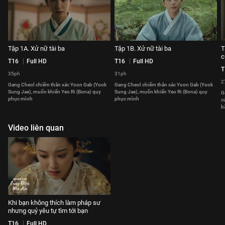
Tập 1A. Xử nữ tài ba
Tập 1B. Xử nữ tài ba
T
c
T16
Full HD
T16
Full HD
T
35ph
31ph
2
Gang Cheol chiếm thân xác Yoon Gab (Yook
Gang Cheol chiếm thân xác Yoon Gab (Yook
Sung Jae), muốn khiến Yeo Ri (Bona) quy
Sung Jae), muốn khiến Yeo Ri (Bona) quy
G
phục mình
phục mình
c
b
Video liên quan
Khi bạn không thích làm pháp sư
nhưng quỷ yêu tự tìm tới bạn
T16
Full HD