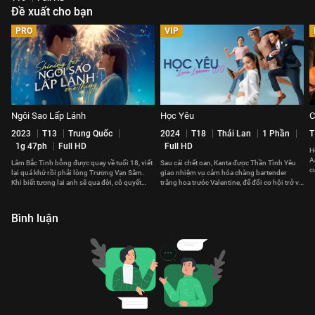
Đề xuất cho bạn
PRO
VIP
Ngôi Sao Lấp Lánh
Học Yêu
C
2023
T13
Trung Quốc
2024
T18
Thái Lan
1 Phần
T
1g 47ph
Full HD
Full HD
H
A
Lâm Bắc Tinh bỗng được quay về tuổi 18, viết
Sau cái chết oan, Kanta được Thần Tình Yêu
c
lại quá khứ rồi phải lòng Trương Vạn Sâm.
giao nhiệm vụ cảm hóa chàng bartender
đ
Khi biết tương lai anh sẽ qua đời, cô quyết
trăng hoa trước Valentine, để đổi cơ hội trở về
thay đổi định mệnh.
bên người mình yêu.
Bình luận