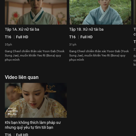
Tập 1A. Xử nữ tài ba
Tập 1B. Xử nữ tài ba
T
c
T16
Full HD
T16
Full HD
T
35ph
31ph
2
Gang Cheol chiếm thân xác Yoon Gab (Yook
Gang Cheol chiếm thân xác Yoon Gab (Yook
Sung Jae), muốn khiến Yeo Ri (Bona) quy
Sung Jae), muốn khiến Yeo Ri (Bona) quy
G
phục mình
phục mình
c
b
Video liên quan
Khi bạn không thích làm pháp sư
nhưng quỷ yêu tự tìm tới bạn
T16
Full HD