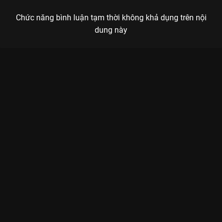
Chức năng bình luận tạm thời không khả dụng trên nội
dung này
Xem Tập 11A. Bibi Cung Điện Ma Ám - 16 Tập của Hàn Quốc có
sự tham gia của . Thuộc thể loại: Phim bộ