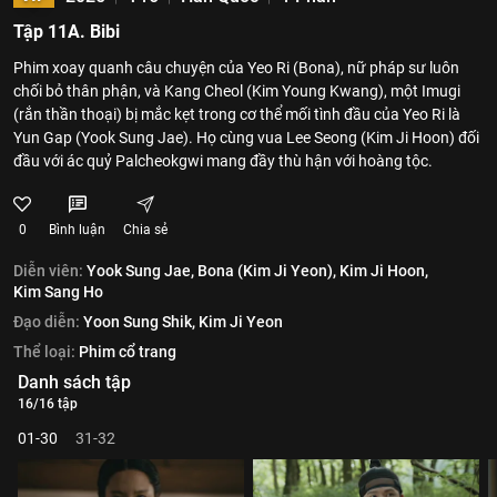
Tập 11A. Bibi
Phim xoay quanh câu chuyện của Yeo Ri (Bona), nữ pháp sư luôn
chối bỏ thân phận, và Kang Cheol (Kim Young Kwang), một Imugi
(rắn thần thoại) bị mắc kẹt trong cơ thể mối tình đầu của Yeo Ri là
Yun Gap (Yook Sung Jae). Họ cùng vua Lee Seong (Kim Ji Hoon) đối
đầu với ác quỷ Palcheokgwi mang đầy thù hận với hoàng tộc.
0
Bình luận
Chia sẻ
Diễn viên:
Yook Sung Jae,
Bona (Kim Ji Yeon),
Kim Ji Hoon,
Kim Sang Ho
Đạo diễn:
Yoon Sung Shik,
Kim Ji Yeon
Thể loại:
Phim cổ trang
Danh sách tập
16/16 tập
01-30
31-32