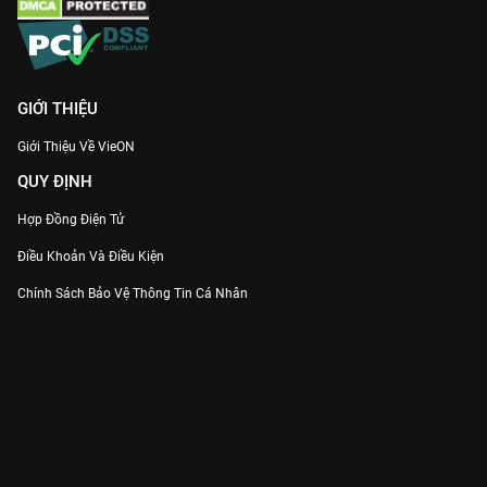
GIỚI THIỆU
Giới Thiệu Về VieON
QUY ĐỊNH
Hợp Đồng Điện Tử
Điều Khoản Và Điều Kiện
Chính Sách Bảo Vệ Thông Tin Cá Nhân
Chính Sách Bảo Vệ Người Tiêu Dùng Dễ Bị Tổn Thương
Thỏa Thuận Sử Dụng Dịch Vụ Mạng Xã Hội
THÔNG TIN
Thông Báo
Trung Tâm Hỗ Trợ