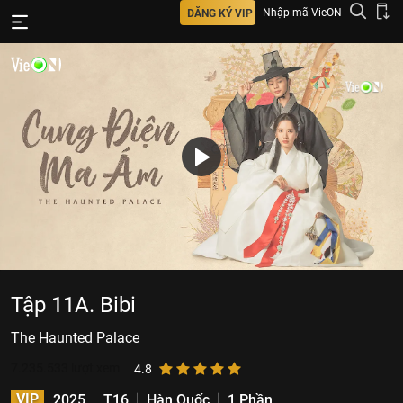
Nhập mã VieON
ĐĂNG KÝ VIP
Tập 11A. Bibi
The Haunted Palace
7.235.533
lượt xem
4.8
VIP
2025
T16
Hàn Quốc
1 Phần