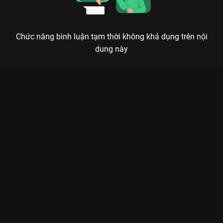
Chức năng bình luận tạm thời không khả dụng trên nội
dung này
Xem Tập 14B. Cuộc thi lập nghiệp Nửa Hiệp Cơ Trí - 24 Tập của
Trung Quốc có sự tham gia của . Thuộc thể loại: Phim bộ