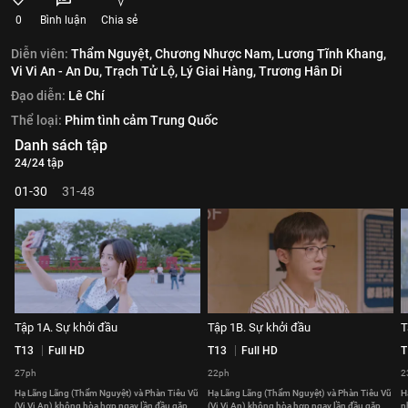
0
Bình luận
Chia sẻ
Diễn viên:
Thẩm Nguyệt,
Chương Nhược Nam,
Lương Tĩnh Khang,
Vi Vi An - An Du,
Trạch Tử Lộ,
Lý Giai Hàng,
Trương Hân Di
Đạo diễn:
Lê Chí
Thể loại:
Phim tình cảm Trung Quốc
Danh sách tập
24/24 tập
01-30
31-48
Tập 1A. Sự khởi đầu
Tập 1B. Sự khởi đầu
T
T13
Full HD
T13
Full HD
T
27ph
22ph
2
Hạ Lãng Lãng (Thẩm Nguyệt) và Phàn Tiêu Vũ
Hạ Lãng Lãng (Thẩm Nguyệt) và Phàn Tiêu Vũ
H
(Vi Vi An) không hòa hợp ngay lần đầu gặp
(Vi Vi An) không hòa hợp ngay lần đầu gặp
n