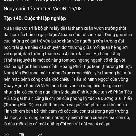
Ngày cuối để xem trên VieON: 16/08
Tập 14B. Cuộc thi lập nghiệp
Nửa Hiệp Cơ Trí là bộ phim lấy đề tài thanh xuân vườn trường thời
đại học của bốn cô gái, được Alibaba đầu tư sản xuất. Dùng góc nhìn
của những cô gái trẻ vừa bước chân vào ngưỡng cửa trường đại
học, trải qua nhiều câu chuyện đời thường giữa mối quan hệ người
với người, dần trưởng thành sau 4 năm đại học. Hạ Lãng Lãng
(Thẩm Nguyệt) là một cô nàng tomboy ngang ngạnh cố chấp với
khả năng học hành siêu đỉnh. Hoàng Phổ Thục Mẫn (Chương Nhược
Nam) lớn lên trong môi trường được cưng chiều, yêu thương hết mức
nên mắc bệnh công chúa khó chiều. “Tiểu Tô Minh Ngọc” của Vòng
Quay Hạnh Phúc Vi Vi An hóa thân vào cô nàng tiểu thư giàu có
nhưng lại có chướng ngại tâm lý do gia đình lục đục tan vỡ Phàn Tiêu
Vũ. Cô gái thứ 4 cũng là chị lớn của phòng ký túc xá Dương Gia Thiến
(Trương Hân Di) có một thân phận và quá khứ phức tạp khó nói ra.
Tình chị em bạn bè, tình cảm với các cậu con trai trong ngôi trường
đại học, ai rồi cũng sẽ lớn, nhưng kỷ niệm thanh xuân sẽ mãi còn đó,
là dấu mốc cho cả một quãng đời còn rất dài của 4 cô gái.