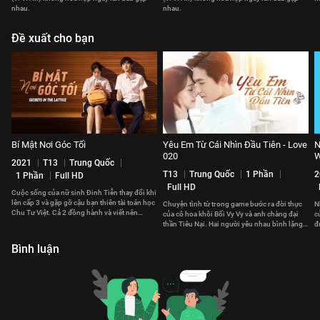
nhau.
nhau.
Đề xuất cho bạn
Bí Mật Nơi Góc Tối
Yêu Em Từ Cái Nhìn Đầu Tiên - Love
N
020
W
2021
T13
Trung Quốc
T13
Trung Quốc
1 Phần
2
1 Phần
Full HD
Full HD
Cuộc sống của nữ sinh Đinh Tiễn thay đổi khi
lên cấp 3 và gặp gỡ cậu bạn thiên tài toán học
Chuyện tình từ trong game bước ra đời thực
N
Chu Tư Việt. Cả 2 đồng hành và viết nên
của cô hoa khôi Bối Vy Vy và anh chàng đại
c
chuyện tình ngọt ngào.
thần Tiêu Nại. Hai người yêu nhau bình lặng
đ
nhưng sâu sắc.
c
Bình luận