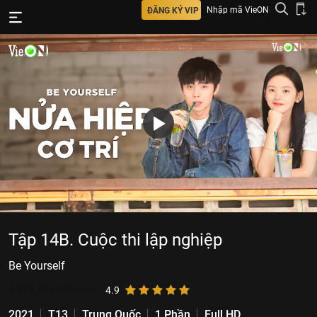
Nhập mã VieON
ĐĂNG KÝ VIP
Tập 14B. Cuộc thi lập nghiệp
Be Yourself
4.625.645
lượt xem
4.9
2021
T13
Trung Quốc
1 Phần
Full HD