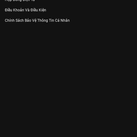
Điều Khoản Và Điều Kiện
Chính Sách Bảo Vệ Thông Tin Cá Nhân
Chính Sách Bảo Vệ Người Tiêu Dùng Dễ Bị Tổn Thương
Thỏa Thuận Sử Dụng Dịch Vụ Mạng Xã Hội
THÔNG TIN
Thông Báo
Trung Tâm Hỗ Trợ
Liên Hệ
Góp Ý
Công ty Cổ phần VieON - Địa chỉ: Tầng 5, 222 Pasteur, Phường Xuân Hòa,
Thành phố Hồ Chí Minh
Email:
support@vieon.vn
| Hotline:
1800.599.920
(miễn phí)
Giấy phép Cung cấp Dịch vụ Phát thanh, Truyền hình trả tiền số 247/GP-