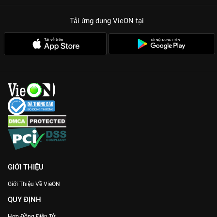
xuất hài hước số 1.
Kịch bản vả mặt cực gắt:
Những màn đối đầu trực diện giữa
Tải ứng dụng VieON
tại
nữ chính và gia đình chồng chaebol mang lại cảm giác cực kỳ
hả dạ cho khán giả.
Chemistry ngọt ngào:
Mối tình giữa Jo Yeon Joo và nam thần
Lee Sang Yoon tạo nên những khoảnh khắc nhẹ nhàng, chữa
lành giữa vòng xoáy âm mưu.
Cùng cười sảng khoái và theo dõi hành trình quậy đục nước
hào môn của
Nữ Thanh Tra Tài Ba
trên
VieON
ngay hôm nay!
GIỚI THIỆU
Giới Thiệu Về VieON
QUY ĐỊNH
Hợp Đồng Điện Tử