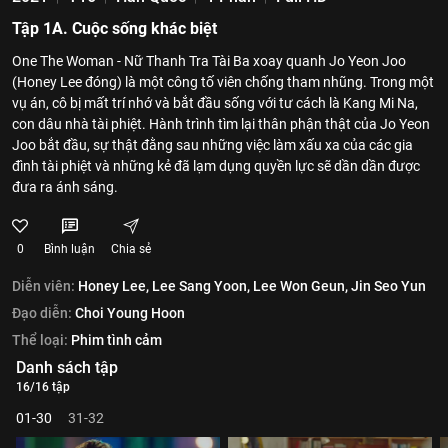
Tập 1A. Cuộc sống khác biệt
One The Woman - Nữ Thanh Tra Tài Ba xoay quanh Jo Yeon Joo
(Honey Lee đóng) là một công tố viên chống tham nhũng. Trong một
vụ án, cô bị mất trí nhớ và bắt đầu sống với tư cách là Kang Mi Na,
con dâu nhà tài phiệt. Hành trình tìm lại thân phận thật của Jo Yeon
Joo bắt đầu, sự thật đằng sau những việc làm xấu xa của các gia
đình tài phiệt và những kẻ đã lạm dụng quyền lực sẽ dần dần được
đưa ra ánh sáng.
0
Bình luận
Chia sẻ
Diễn viên:
Honey Lee,
Lee Sang Yoon,
Lee Won Geun,
Jin Seo Yun
Đạo diễn:
Choi Young Hoon
Thể loại:
Phim tình cảm
Danh sách tập
16/16 tập
01-30
31-32