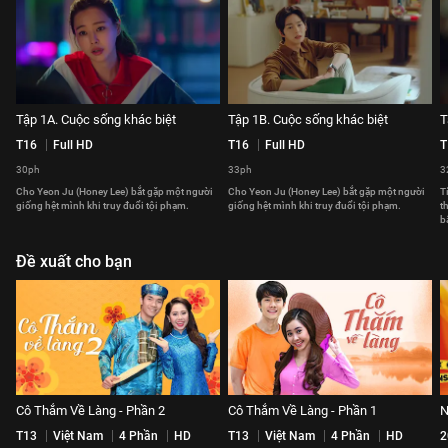
Tập 1A. Cuộc sống khác biệt
Tập 1B. Cuộc sống khác biệt
T
T16
Full HD
T16
Full HD
T
30ph
33ph
3
Cho Yeon Ju (Honey Lee) bắt gặp một người
Cho Yeon Ju (Honey Lee) bắt gặp một người
T
giống hệt mình khi truy đuổi tội phạm.
giống hệt mình khi truy đuổi tội phạm.
t
b
Đề xuất cho bạn
Cô Thắm Về Làng - Phần 2
Cô Thắm Về Làng - Phần 1
N
T13
Việt Nam
4 Phần
HD
T13
Việt Nam
4 Phần
HD
2