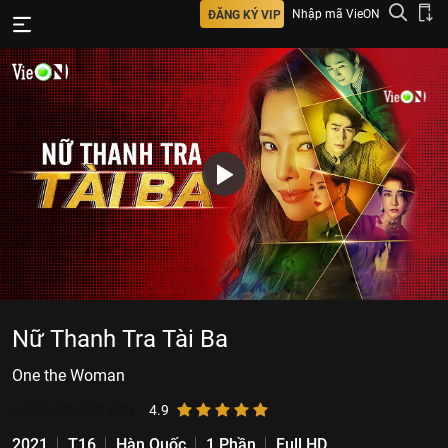
Nhập mã VieON
ĐĂNG KÝ VIP
Nữ Thanh Tra Tài Ba
One the Woman
2.904.976
lượt xem
4.9
2021
T16
Hàn Quốc
1 Phần
Full HD