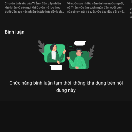
Chuyện tình yêu của Thắm - Cần gặp nhiều
Về nước sau nhiều năm du học nước ngoài,
khó khăn và trở ngại khi Duyên nỗ lực theo
cô Thắm vừa tìm cách ngăn đám cưới sớm
Đ
đuổi Cần, tạo nên nhiều thách thức đầy kịch
của cô em gái 18 tuổi, vừa đau đầu đối phó
đ
tính.
với các chàng trai trẻ si tình.
k
a
Bình luận
Chức năng bình luận tạm thời không khả dụng trên nội
dung này
NỮ THANH TRA TÀI BA: KHI CHỊ ĐẠI THANH TRA QUẬY TUNG
HÀO MÔN
Công lý là gì? Là khi tôi thắng! – Jo Yeon Joo và triết lý sống cực gắt khiến cả giới siêu
giàu phải khiếp sợ.
Nếu bạn đang tìm một bộ phim giải trí cực mạnh, hài hước