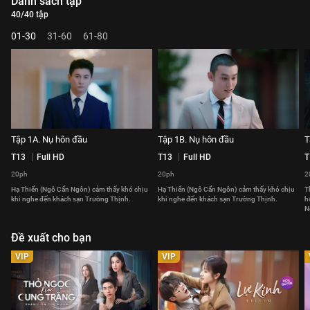
Danh sách tập
40/40 tập
01-30
31-60
61-80
Tập 1A. Nụ hôn đầu
Tập 1B. Nụ hôn đầu
T
T13
Full HD
T13
Full HD
T
20ph
20ph
2
Hạ Thiển (Ngô Cẩn Ngôn) cảm thấy khó chịu
Hạ Thiển (Ngô Cẩn Ngôn) cảm thấy khó chịu
T
khi nghe đến khách sạn Trường Thịnh.
khi nghe đến khách sạn Trường Thịnh.
h
N
Đề xuất cho bạn
VIP
VIP