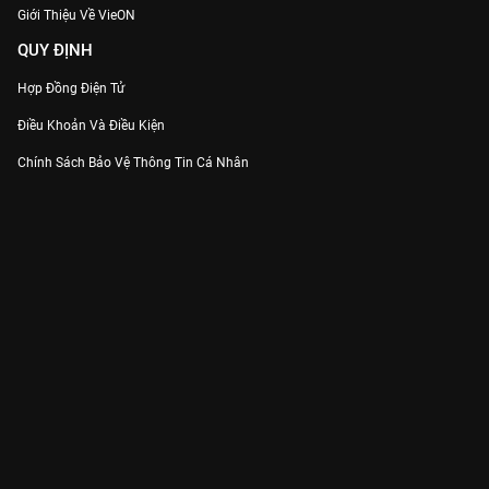
Giới Thiệu Về VieON
QUY ĐỊNH
Hợp Đồng Điện Tử
Điều Khoản Và Điều Kiện
Chính Sách Bảo Vệ Thông Tin Cá Nhân
Chính Sách Bảo Vệ Người Tiêu Dùng Dễ Bị Tổn Thương
Thỏa Thuận Sử Dụng Dịch Vụ Mạng Xã Hội
THÔNG TIN
Thông Báo
Trung Tâm Hỗ Trợ
Liên Hệ
Góp Ý