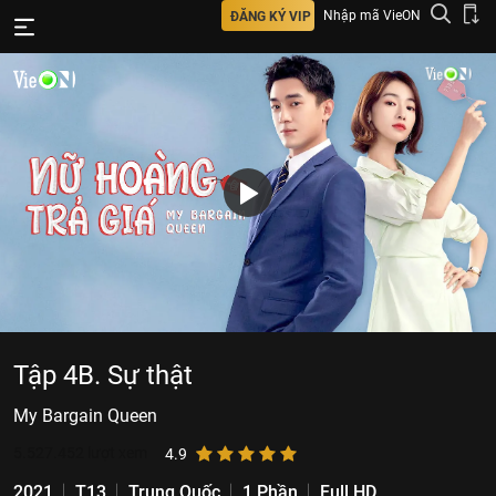
Nhập mã VieON
ĐĂNG KÝ VIP
Tập 4B. Sự thật
My Bargain Queen
5.527.452
lượt xem
4.9
2021
T13
Trung Quốc
1 Phần
Full HD