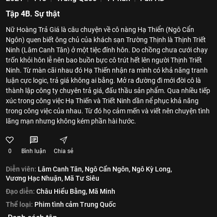
Tập 4B. Sự thật
Nữ Hoàng Trả Giá là câu chuyện về cô nàng Hạ Thiển (Ngô Cẩn
Ngôn) quen biết ông chủ của khách sạn Trường Thịnh là Thịnh Triết
Ninh (Lâm Canh Tân) ở một tiệc đính hôn. Do chồng chưa cưới chạy
trốn khỏi hôn lễ nên bao buồn bực cô trút hết lên người Thịnh Triết
Ninh. Từ màn cãi nhau đó Hạ Thiến nhận ra mình có khả năng tranh
luận cực logic, trả giá không ai bằng. Mở ra đường đi mới đời cô là
thành lập công ty chuyên trả giá, đấu thầu sản phẩm. Qua nhiều tiếp
xúc trong công việc Hạ Thiến và Triết Ninh dần nể phục khả năng
trong công việc của nhau. Từ đó họ cảm mến và viết nên chuyện tình
lãng mạn nhưng không kém phần hài hước.
0
Bình luận
Chia sẻ
Diễn viên:
Lâm Canh Tân,
Ngô Cẩn Ngôn,
Ngô Kỳ Long,
Vương Hạc Nhuận,
Mã Tư Siêu
Đạo diễn:
Châu Hiểu Bằng,
Mã Minh
Thể loại:
Phim tình cảm Trung Quốc