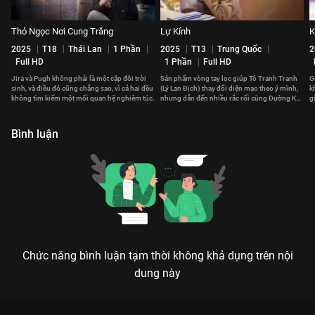
Thỏ Ngọc Nơi Cung Trăng
Lự Kính
K
2025
T18
Thái Lan
1 Phần
2025
T13
Trung Quốc
2
Full HD
1 Phần
Full HD
Jira và Pugh không phải là một cặp đôi trời
Sản phẩm vòng tay lọc giúp Tô Tranh Tranh
G
sinh, và điều đó cũng chẳng sao, vì cả hai đều
(Lý Lan Địch) thay đổi diện mạo theo ý mình,
k
không tìm kiếm một mối quan hệ nghiêm túc.
nhưng dẫn đến nhiều rắc rối cùng Đường Kỳ
g
(Đàn Kiện Thứ).
c
Bình luận
Chức năng bình luận tạm thời không khả dụng trên nội
dung này
Xem Tập 4B. Sự thật Nữ Hoàng Trả Giá - 40 Tập của Trung