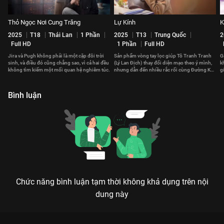
Thỏ Ngọc Nơi Cung Trăng
Lự Kính
K
2025
T18
Thái Lan
1 Phần
2025
T13
Trung Quốc
2
Full HD
1 Phần
Full HD
Jira và Pugh không phải là một cặp đôi trời
Sản phẩm vòng tay lọc giúp Tô Tranh Tranh
G
sinh, và điều đó cũng chẳng sao, vì cả hai đều
(Lý Lan Địch) thay đổi diện mạo theo ý mình,
k
không tìm kiếm một mối quan hệ nghiêm túc.
nhưng dẫn đến nhiều rắc rối cùng Đường Kỳ
g
(Đàn Kiện Thứ).
c
Bình luận
Chức năng bình luận tạm thời không khả dụng trên nội
dung này
Xem Tập 4A. Sự thật Nữ Hoàng Trả Giá - 40 Tập của Trung