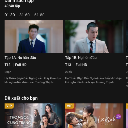
Danh sách tập
40/40 tập
01-30
31-60
61-80
Tập 1A. Nụ hôn đầu
Tập 1B. Nụ hôn đầu
T
T13
Full HD
T13
Full HD
T
20ph
20ph
2
Hạ Thiển (Ngô Cẩn Ngôn) cảm thấy khó chịu
Hạ Thiển (Ngô Cẩn Ngôn) cảm thấy khó chịu
T
khi nghe đến khách sạn Trường Thịnh.
khi nghe đến khách sạn Trường Thịnh.
h
N
Đề xuất cho bạn
VIP
VIP