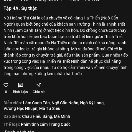
Tập 4A. Sự thật
Nữ Hoàng Trả Giá là câu chuyện về cô nàng Hạ Thiển (Ngô Cẩn
Ngôn) quen biết ông chủ của khách sạn Trường Thịnh là Thịnh Triết
Ninh (Lâm Canh Tân) ở một tiệc đính hôn. Do chồng chưa cưới chạy
trốn khỏi hôn lễ nên bao buồn bực cô trút hết lên người Thịnh Triết
Ninh. Từ màn cãi nhau đó Hạ Thiến nhận ra mình có khả năng tranh
luận cực logic, trả giá không ai bằng. Mở ra đường đi mới đời cô là
thành lập công ty chuyên trả giá, đấu thầu sản phẩm. Qua nhiều tiếp
xúc trong công việc Hạ Thiến và Triết Ninh dần nể phục khả năng
trong công việc của nhau. Từ đó họ cảm mến và viết nên chuyện tình
lãng mạn nhưng không kém phần hài hước.
0
Bình luận
Chia sẻ
Diễn viên:
Lâm Canh Tân,
Ngô Cẩn Ngôn,
Ngô Kỳ Long,
Vương Hạc Nhuận,
Mã Tư Siêu
Đạo diễn:
Châu Hiểu Bằng,
Mã Minh
Thể loại:
Phim tình cảm Trung Quốc