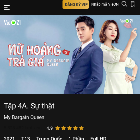
Nhập mã VieON
ĐĂNG KÝ VIP
Tập 4A. Sự thật
My Bargain Queen
5.528.482
lượt xem
4.9
2021
T13
Trung Quốc
1 Phần
Full HD