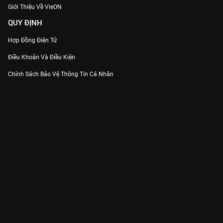
Giới Thiệu Về VieON
QUY ĐỊNH
Hợp Đồng Điện Tử
Điều Khoản Và Điều Kiện
Chính Sách Bảo Vệ Thông Tin Cá Nhân
Chính Sách Bảo Vệ Người Tiêu Dùng Dễ Bị Tổn Thương
Thỏa Thuận Sử Dụng Dịch Vụ Mạng Xã Hội
THÔNG TIN
Thông Báo
Trung Tâm Hỗ Trợ
Liên Hệ
Góp Ý