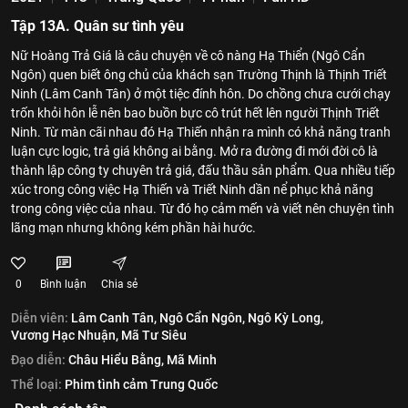
Tập 13A. Quân sư tình yêu
Nữ Hoàng Trả Giá là câu chuyện về cô nàng Hạ Thiển (Ngô Cẩn
Ngôn) quen biết ông chủ của khách sạn Trường Thịnh là Thịnh Triết
Ninh (Lâm Canh Tân) ở một tiệc đính hôn. Do chồng chưa cưới chạy
trốn khỏi hôn lễ nên bao buồn bực cô trút hết lên người Thịnh Triết
Ninh. Từ màn cãi nhau đó Hạ Thiến nhận ra mình có khả năng tranh
luận cực logic, trả giá không ai bằng. Mở ra đường đi mới đời cô là
thành lập công ty chuyên trả giá, đấu thầu sản phẩm. Qua nhiều tiếp
xúc trong công việc Hạ Thiến và Triết Ninh dần nể phục khả năng
trong công việc của nhau. Từ đó họ cảm mến và viết nên chuyện tình
lãng mạn nhưng không kém phần hài hước.
0
Bình luận
Chia sẻ
Diễn viên:
Lâm Canh Tân,
Ngô Cẩn Ngôn,
Ngô Kỳ Long,
Vương Hạc Nhuận,
Mã Tư Siêu
Đạo diễn:
Châu Hiểu Bằng,
Mã Minh
Thể loại:
Phim tình cảm Trung Quốc