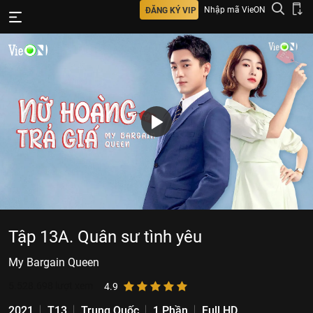
Nhập mã VieON
ĐĂNG KÝ VIP
Tập 13A. Quân sư tình yêu
My Bargain Queen
5.528.698
lượt xem
4.9
2021
T13
Trung Quốc
1 Phần
Full HD