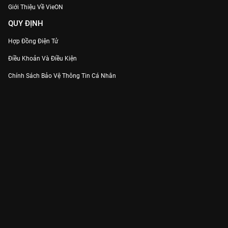
Giới Thiệu Về VieON
QUY ĐỊNH
Hợp Đồng Điện Tử
Điều Khoản Và Điều Kiện
Chính Sách Bảo Vệ Thông Tin Cá Nhân
Chính Sách Bảo Vệ Người Tiêu Dùng Dễ Bị Tổn Thương
Thỏa Thuận Sử Dụng Dịch Vụ Mạng Xã Hội
THÔNG TIN
Thông Báo
Trung Tâm Hỗ Trợ
Liên Hệ
Góp Ý