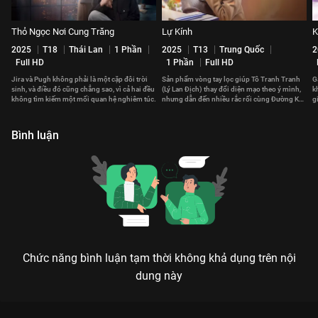
Thỏ Ngọc Nơi Cung Trăng
Lự Kính
K
2025
T18
Thái Lan
1 Phần
2025
T13
Trung Quốc
2
Full HD
1 Phần
Full HD
Jira và Pugh không phải là một cặp đôi trời
Sản phẩm vòng tay lọc giúp Tô Tranh Tranh
G
sinh, và điều đó cũng chẳng sao, vì cả hai đều
(Lý Lan Địch) thay đổi diện mạo theo ý mình,
k
không tìm kiếm một mối quan hệ nghiêm túc.
nhưng dẫn đến nhiều rắc rối cùng Đường Kỳ
g
(Đàn Kiện Thứ).
c
Bình luận
Chức năng bình luận tạm thời không khả dụng trên nội
dung này
Xem Tập 13A. Quân sư tình yêu Nữ Hoàng Trả Giá - 40 Tập của