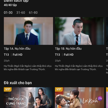
Danh sách tập
40/40 tập
01-30
31-60
61-80
Tập 1A. Nụ hôn đầu
Tập 1B. Nụ hôn đầu
T
T13
Full HD
T13
Full HD
T
20ph
20ph
2
Hạ Thiển (Ngô Cẩn Ngôn) cảm thấy khó chịu
Hạ Thiển (Ngô Cẩn Ngôn) cảm thấy khó chịu
T
khi nghe đến khách sạn Trường Thịnh.
khi nghe đến khách sạn Trường Thịnh.
h
N
Đề xuất cho bạn
VIP
VIP