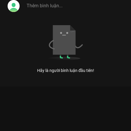
Hãy là người bình luận đầu tiên!
Xem Những phát ngôn đỉnh cao của Trấn Thành trong Người
Ấy Là Ai của Việt Nam có sự tham gia của Trấn Thành, Tóc
Tiên, Hương Giang. Thuộc thể loại: TV show