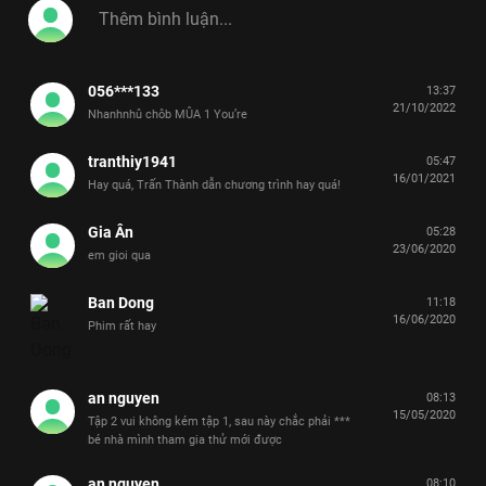
056***133
13:37
21/10/2022
Nhanhnhû chôb MÛA 1 You’re
tranthiy1941
05:47
16/01/2021
Hay quá, Trấn Thành dẫn chương trình hay quá!
Gia Ân
05:28
23/06/2020
em gioi qua
Ban Dong
11:18
16/06/2020
Phim rất hay
an nguyen
08:13
15/05/2020
Tập 2 vui không kém tập 1, sau này chắc phải ***
bé nhà mình tham gia thử mới được
an nguyen
08:10