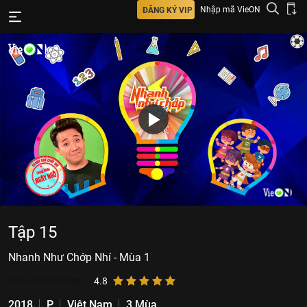
Nhập mã VieON
ĐĂNG KÝ VIP
Tập 15
Nhanh Như Chớp Nhí - Mùa 1
100.486
lượt xem
4.8
2018
P
Việt Nam
3 Mùa