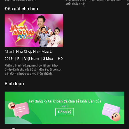
cười chấp nhận.
cu
Đề xuất cho bạn
Nhanh Như Chớp Nhí - Mùa 2
2019
P
Việt Nam
3 Mùa
HD
Phiên bản nhí của gameshow Nhanh Như
Chớp dành cho các bé từ 4 đến 8 tuổi với sự
dẫn dắt hài hước của MC Trấn Thành
Bình luận
Hãy đăng ký tài khoản để chia sẻ bình luận của
bạn
Đăng ký