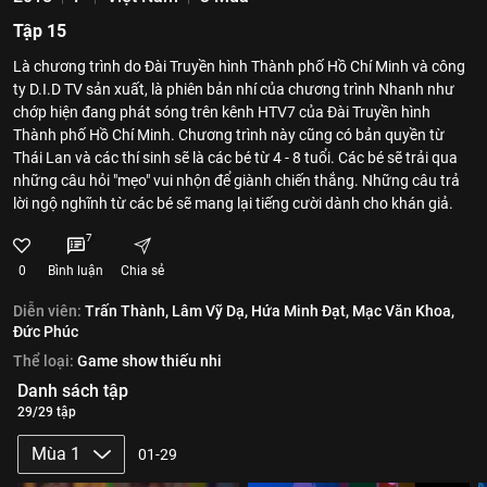
Tập 15
Là chương trình do Đài Truyền hình Thành phố Hồ Chí Minh và công
ty D.I.D TV sản xuất, là phiên bản nhí của chương trình Nhanh như
chớp hiện đang phát sóng trên kênh HTV7 của Đài Truyền hình
Thành phố Hồ Chí Minh. Chương trình này cũng có bản quyền từ
Thái Lan và các thí sinh sẽ là các bé từ 4 - 8 tuổi. Các bé sẽ trải qua
những câu hỏi "mẹo" vui nhộn để giành chiến thắng. Những câu trả
lời ngộ nghĩnh từ các bé sẽ mang lại tiếng cười dành cho khán giả.
7
0
Bình luận
Chia sẻ
Diễn viên:
Trấn Thành,
Lâm Vỹ Dạ,
Hứa Minh Đạt,
Mạc Văn Khoa,
Đức Phúc
Thể loại:
Game show thiếu nhi
Danh sách tập
29/29 tập
Mùa 1
01-29