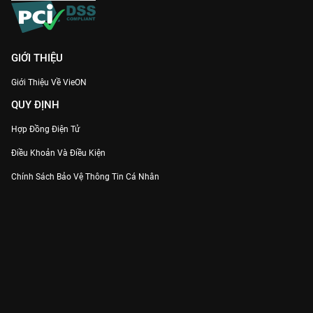
GIỚI THIỆU
Giới Thiệu Về VieON
QUY ĐỊNH
Hợp Đồng Điện Tử
Điều Khoản Và Điều Kiện
Chính Sách Bảo Vệ Thông Tin Cá Nhân
Chính Sách Bảo Vệ Người Tiêu Dùng Dễ Bị Tổn Thương
Thỏa Thuận Sử Dụng Dịch Vụ Mạng Xã Hội
THÔNG TIN
Thông Báo
Trung Tâm Hỗ Trợ