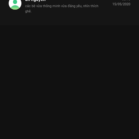
15/05/2020
các bè vừa thông minh vừa đáng yêu, nhìn thích
ghê.
Xem Tập 15 Nhanh Như Chớp Nhí - Mùa 1 - 29 Tập của Việt
Nam có sự tham gia của . Thuộc thể loại: TV show