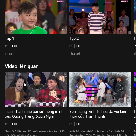
Tập 1
Tập 2
T
P
HD
P
HD
P
1h 8ph
1h 23ph
1
Video liên quan
Trấn Thành chê bai sự thông minh
Yến Trang, Anh Tú hóa đá với kiến
T
của Quang Trung, Xuân Nghị
thức của Trấn Thành
ă
P
HD
P
HD
P
Nam MC liên tục bĩu môi trước các câu trả lời
Anh Tú còn tiết lộ biệt danh của mình để
Tr
bất chấp của hai đàn em.
thuyết phục Trấn Thành khiến nam MC bật
T