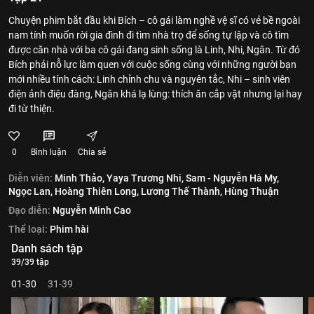
Chuyện phim bắt đầu khi Bích – cô gái làm nghề vệ sĩ có vẻ bề ngoài
nam tính muốn rời gia đình đi tìm nhà trọ để sống tự lập và cô tìm
được căn nhà với ba cô gái đang sinh sống là Linh, Nhi, Ngân. Từ đó
Bích phải nỗ lực làm quen với cuộc sống cùng với những người bạn
mới nhiều tính cách: Linh chỉnh chu và nguyên tắc, Nhi – sinh viên
điện ảnh điệu đàng, Ngân khá lạ lùng: thích ăn cắp vặt nhưng lại hay
đi từ thiện.
0
Bình luận
Chia sẻ
Diễn viên:
Minh Thảo,
Yaya Trương Nhi,
Sam - Nguyễn Hà My,
Ngọc Lan,
Hoàng Thiên Long,
Lương Thế Thành,
Hùng Thuận
Đạo diễn:
Nguyễn Minh Cao
Thể loại:
Phim hài
Danh sách tập
39/39 tập
01-30
31-39