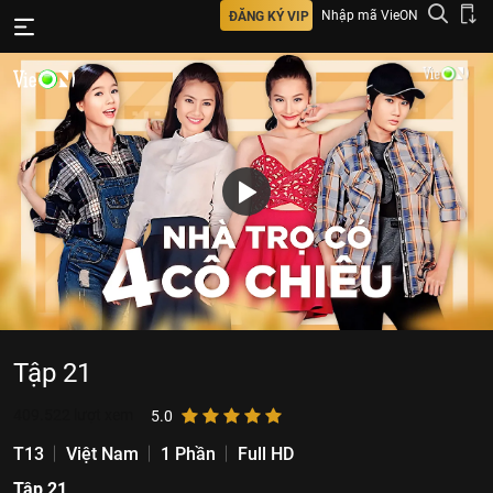
Nhập mã VieON
ĐĂNG KÝ VIP
Tập 21
409.522
lượt xem
5.0
T13
Việt Nam
1 Phần
Full HD
Tập 21