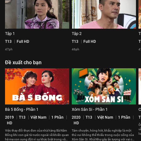
Tập 1
Tập 2
T
T13
Full HD
T13
Full HD
T
47ph
46ph
4
Đề xuất cho bạn
Bà 5 Bống - Phần 1
Xóm Sân Si - Phần 1
C
2019
T13
Việt Nam
1 Phần
2020
T13
Việt Nam
1 Phần
T
HD
HD
Ô
v
Việc thay đổi thực đơn của nhà hàng Bà Năm
Tám chuyện, hóng hớt, khẩu nghiệp là một
l
Bống khi con gái từ nước ngoài về khiến quan
thú vui không thể thiếu trong cuộc sống của
x
hệ mẹ con xung đột vì sự khác biệt trong văn
Xóm Sân Si. Khả Như gây ấn tượng với vai chị