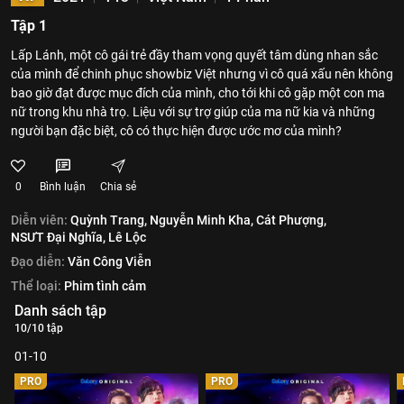
Tập 1
Lấp Lánh, một cô gái trẻ đầy tham vọng quyết tâm dùng nhan sắc
của mình để chinh phục showbiz Việt nhưng vì cô quá xấu nên không
bao giờ đạt được mục đích của mình, cho tới khi cô gặp một con ma
nữ trong khu nhà trọ. Liệu với sự trợ giúp của ma nữ kia và những
người bạn đặc biệt, cô có thực hiện được ước mơ của mình?
0
Bình luận
Chia sẻ
Diễn viên:
Quỳnh Trang,
Nguyễn Minh Kha,
Cát Phượng,
NSƯT Đại Nghĩa,
Lê Lộc
Đạo diễn:
Văn Công Viễn
Thể loại:
Phim tình cảm
Danh sách tập
10/10 tập
01-10
PRO
PRO