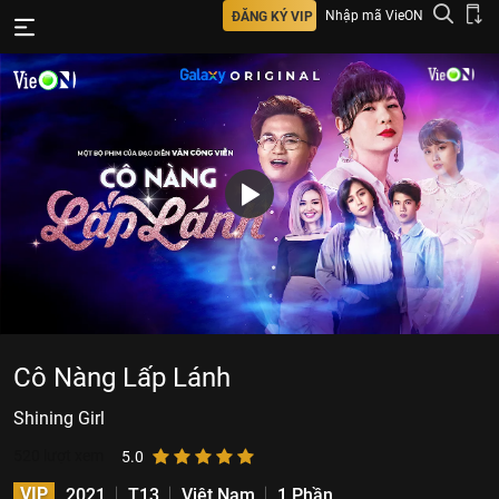
Nhập mã VieON
ĐĂNG KÝ VIP
Cô Nàng Lấp Lánh
Shining Girl
520
lượt xem
5.0
VIP
2021
T13
Việt Nam
1 Phần