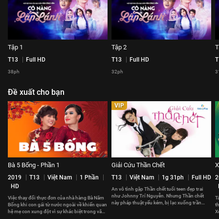
Tập 1
Tập 2
T
T13
Full HD
T13
Full HD
T
38ph
32ph
3
Đề xuất cho bạn
VIP
Bà 5 Bống - Phần 1
Giải Cứu Thần Chết
X
2019
T13
Việt Nam
1 Phần
T13
Việt Nam
1g 31ph
Full HD
2
HD
An vô tình gặp Thần chết tuổi teen đẹp trai
như Johnny Trí Nguyễn. Nhưng Thần chết
Việc thay đổi thực đơn của nhà hàng Bà Năm
T
này pháp thuật yếu kém, bị lạc xuống trần
Bống khi con gái từ nước ngoài về khiến quan
t
gian và cần được giải cứu
hệ mẹ con xung đột vì sự khác biệt trong văn
X
hoá ẩm thực
đ