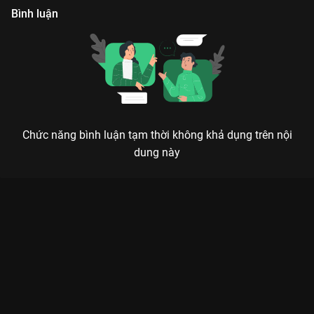
Bình luận
Chức năng bình luận tạm thời không khả dụng trên nội
dung này
CÔ NÀNG LẤP LÁNH: HÀNH TRÌNH TỎA SÁNG CỦA NHỮNG
TRÁI TIM KIÊN CƯỜNG
Cứ đam mê đi, rồi bạn sẽ tỏa sáng theo cách riêng của mình – Thông điệp ngọt ngào
mà Cô Nàng Lấp Lánh muốn gửi gắm đến mọi khán giả.
Bạn đang tìm kiếm một bộ phim nhẹ nhàng nhưng vẫn đủ sức
nặng để truyền cảm hứng?
Cô Nàng Lấp Lánh
chính là món
quà tinh thần dành riêng cho bạn trên
VieON
. Bộ phim không
chỉ là câu chuyện tình cảm nam nữ thông thường mà là hành