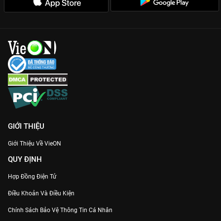
dám hành động và không bao giờ bỏ cuộc trước những khó
khăn của cuộc đời.
Bối cảnh phim gần gũi:
Tái hiện chân thực cuộc sống của
những người nghệ sĩ và những người trẻ đang lập nghiệp tại
thành phố, tạo sự đồng cảm lớn cho người xem.
Đừng bỏ lỡ hành trình rực rỡ của
Cô Nàng Lấp Lánh
, xem trọn
bộ 10 tập chất lượng Full HD ngay trên
VieON
!
GIỚI THIỆU
Giới Thiệu Về VieON
QUY ĐỊNH
Hợp Đồng Điện Tử
Điều Khoản Và Điều Kiện
Chính Sách Bảo Vệ Thông Tin Cá Nhân