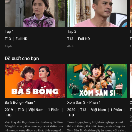
Tập 1
Tập 2
T
T13
Full HD
T13
Full HD
T
47ph
46ph
4
Đề xuất cho bạn
Bà 5 Bống - Phần 1
Xóm Sân Si - Phần 1
C
2019
T13
Việt Nam
1 Phần
2020
T13
Việt Nam
1 Phần
T
HD
HD
Ô
v
Việc thay đổi thực đơn của nhà hàng Bà Năm
Tám chuyện, hóng hớt, khẩu nghiệp là một
l
Bống khi con gái từ nước ngoài về khiến quan
thú vui không thể thiếu trong cuộc sống của
x
hệ mẹ con xung đột vì sự khác biệt trong văn
Xóm Sân Si. Khả Như gây ấn tượng với vai chị