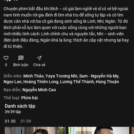
Chuyện phim bắt đầu khi Bích – cô gái làm nghề vệ sĩ có vẻ bề ngoài
nam tính muốn rời gia đình đi tìm nhà trọ để sống tự lập và cô tìm
được căn nhà với ba cô gái đang sinh sống là Linh, Nhi, Ngân. Từ đó
Bích phải nỗ lực làm quen với cuộc sống cùng với những người bạn
mới nhiều tính cách: Linh chỉnh chu và nguyên tắc, Nhi – sinh viên
điện ảnh điệu đàng, Ngân khá lạ lùng: thích ăn cắp vặt nhưng lại hay
đi từ thiện.
0
Bình luận
Chia sẻ
Diễn viên:
Minh Thảo,
Yaya Trương Nhi,
Sam - Nguyễn Hà My,
Ngọc Lan,
Hoàng Thiên Long,
Lương Thế Thành,
Hùng Thuận
Đạo diễn:
Nguyễn Minh Cao
Thể loại:
Phim hài
Danh sách tập
39/39 tập
01-30
31-39