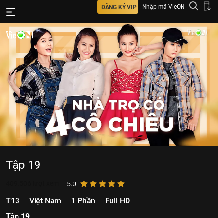
Nhập mã VieON
ĐĂNG KÝ VIP
Tập 19
409.506
lượt xem
5.0
T13
Việt Nam
1 Phần
Full HD
Tập 19