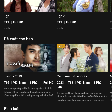
Tập 1
Tập 2
T
T13
Full HD
T13
Full HD
T
44ph
43ph
4
Đề xuất cho bạn
VIP
Trả Giá 2019
Yêu Trước Ngày Cưới
M
T16
Việt Nam
1 Phần
Full HD
2023
T18
Việt Nam
1 Phần
2
4K
Vinh hoa phú quý khiến con người bất chấp
tất cả để thỏa mãn lòng tham không đáy và
Cô gái trẻ Nhật Phương đứng giữa sự lựa
M
sẵn sàng đánh đổi hạnh phúc gia đình để có
chọn tiếp tục tiến đến đám cưới với bạn trai 3
n
được ham muốn thấp hèn.
năm hay dấn thân vào mối quan hệ nóng
n
bỏng với anh chàng hào hoa mới quen.
h
Bình luận