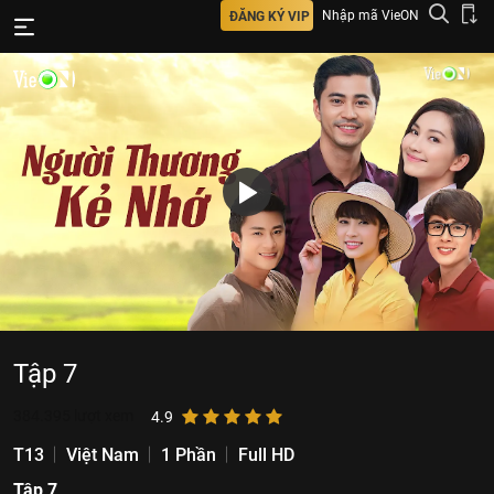
Nhập mã VieON
ĐĂNG KÝ VIP
Tập 7
384.395
lượt xem
4.9
T13
Việt Nam
1 Phần
Full HD
Tập 7