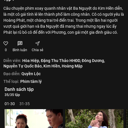
Câu chuyện phim xoay quanh nhân vật Ba Nguyệt do Kim Hiền diễn,
là một cô gái tỉnh lẻ lên thành phố làm công nhân. Cô có người yêu là
Hoàng Phát, một chàng trai trẻ điển trai. Trong một lần hai người
vượt quá giới hạn và Ba Nguyệt đã mang thai nhưng ngay lúc ấy
Phát lại rũ bỏ cô để đến với Phương, con gái một gia đình giàu có.
0
Bình luận
Chia sẻ
Diễn viên:
Hòa Hiệp,
Đặng Thu Thảo HHĐD,
Đông Dương,
Nguyễn Tự Quốc Bảo,
Kim Hiền,
Hoàng Mập
Đạo diễn:
Quyền Lộc
Thể loại:
Phim tâm lý
Danh sách tập
35/35 tập
01-30
31-35