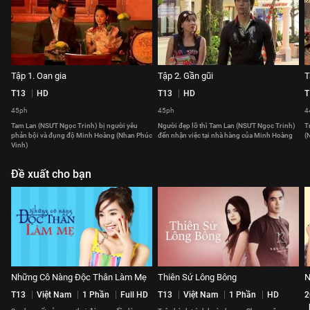
Tập 1. Oan gia
Tập 2. Gần gũi
T
T13
HD
T13
HD
T
45ph
45ph
4
Tam Lan (NSƯT Ngọc Trinh) bị người yêu
Người đẹp lỡ thì Tam Lan (NSƯT Ngọc Trinh)
T
phản bội và đụng độ Minh Hoàng (Nhan Phúc
đến nhận việc tại nhà hàng của Minh Hoàng
(
Vinh)
Đề xuất cho bạn
Những Cô Nàng Độc Thân Làm Mẹ
Thiên Sứ Lông Bông
N
T13
Việt Nam
1 Phần
Full HD
T13
Việt Nam
1 Phần
HD
2