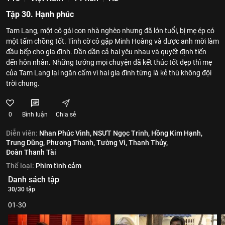
Tập 30. Hạnh phúc
Tam Lang, một cô gái con nhà nghèo nhưng đã lớn tuổi, bị mẹ ép có
một tấm chồng tốt. Tình cờ cô gặp Minh Hoàng và được anh mời làm
đầu bếp cho gia đình. Dần dần cả hai yêu nhau và quyết định tiến
đến hôn nhân. Những tưởng mọi chuyện đã kết thúc tốt đẹp thì mẹ
của Tam Lang lại ngăn cấm vì hai gia đình từng là kẻ thù không đội
trời chung.
0
Bình luận
Chia sẻ
Diễn viên:
Nhan Phúc Vinh,
NSƯT Ngọc Trinh,
Hồng Kim Hạnh,
Trung Dũng,
Phương Thanh,
Tường Vi,
Thanh Thủy,
Đoàn Thanh Tài
Thể loại:
Phim tình cảm
Danh sách tập
30/30 tập
01-30