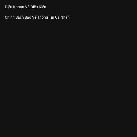
Điều Khoản Và Điều Kiện
Chính Sách Bảo Vệ Thông Tin Cá Nhân
Chính Sách Bảo Vệ Người Tiêu Dùng Dễ Bị Tổn Thương
Thỏa Thuận Sử Dụng Dịch Vụ Mạng Xã Hội
THÔNG TIN
Thông Báo
Trung Tâm Hỗ Trợ
Liên Hệ
Góp Ý
Công ty Cổ phần VieON - Địa chỉ: Tầng 5, 222 Pasteur, Phường Xuân Hòa,
Thành phố Hồ Chí Minh
Email:
support@vieon.vn
| Hotline:
1800.599.920
(miễn phí)
Giấy phép Cung cấp Dịch vụ Phát thanh, Truyền hình trả tiền số 247/GP-