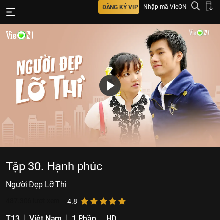
Nhập mã VieON
ĐĂNG KÝ VIP
Tập 30. Hạnh phúc
Người Đẹp Lỡ Thì
487.306
lượt xem
4.8
T13
Việt Nam
1 Phần
HD