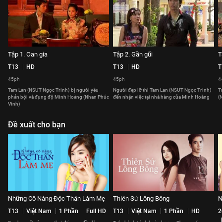
Tập 1. Oan gia
Tập 2. Gần gũi
T
T13
HD
T13
HD
T
45ph
45ph
4
Tam Lan (NSƯT Ngọc Trinh) bị người yêu
Người đẹp lỡ thì Tam Lan (NSƯT Ngọc Trinh)
T
phản bội và đụng độ Minh Hoàng (Nhan Phúc
đến nhận việc tại nhà hàng của Minh Hoàng
(
Vinh)
Đề xuất cho bạn
Những Cô Nàng Độc Thân Làm Mẹ
Thiên Sứ Lông Bông
N
T13
Việt Nam
1 Phần
Full HD
T13
Việt Nam
1 Phần
HD
2