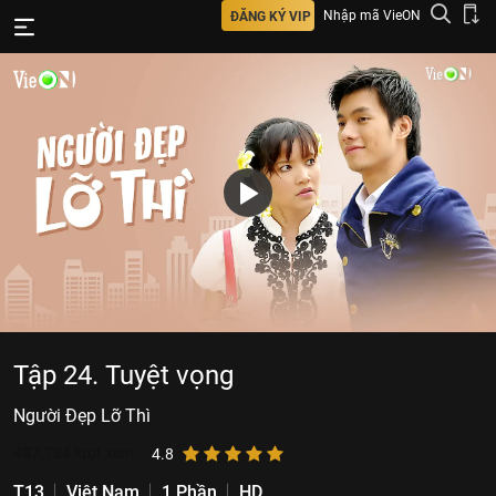
Nhập mã VieON
ĐĂNG KÝ VIP
Tập 24. Tuyệt vọng
Người Đẹp Lỡ Thì
487.734
lượt xem
4.8
T13
Việt Nam
1 Phần
HD