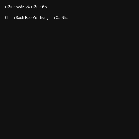
Điều Khoản Và Điều Kiện
Chính Sách Bảo Vệ Thông Tin Cá Nhân
Chính Sách Bảo Vệ Người Tiêu Dùng Dễ Bị Tổn Thương
Thỏa Thuận Sử Dụng Dịch Vụ Mạng Xã Hội
THÔNG TIN
Thông Báo
Trung Tâm Hỗ Trợ
Liên Hệ
Góp Ý
Công ty Cổ phần VieON - Địa chỉ: Tầng 5, 222 Pasteur, Phường Xuân Hòa,
Thành phố Hồ Chí Minh
Email:
support@vieon.vn
| Hotline:
1800.599.920
(miễn phí)
Giấy phép Cung cấp Dịch vụ Phát thanh, Truyền hình trả tiền số 247/GP-