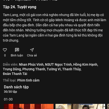
Tập 24. Tuyệt vọng
Tam Lang, một cô gái con nhà nghèo nhưng đã lớn tuổi, bị mẹ ép có
một tấm chồng tốt. Tình cờ cô gặp Minh Hoàng và được anh mời làm
đầu bếp cho gia đình. Dần dần cả hai yêu nhau và quyết định tiến
đến hôn nhân. Những tưởng mọi chuyện đã kết thúc tốt đẹp thì mẹ
của Tam Lang lại ngăn cấm vì hai gia đình từng là kẻ thù không đội
trời chung.
0
Bình luận
Chia sẻ
Diễn viên:
Nhan Phúc Vinh,
NSƯT Ngọc Trinh,
Hồng Kim Hạnh,
Trung Dũng,
Phương Thanh,
Tường Vi,
Thanh Thủy,
Đoàn Thanh Tài
Thể loại:
Phim tình cảm
Danh sách tập
30/30 tập
01-30