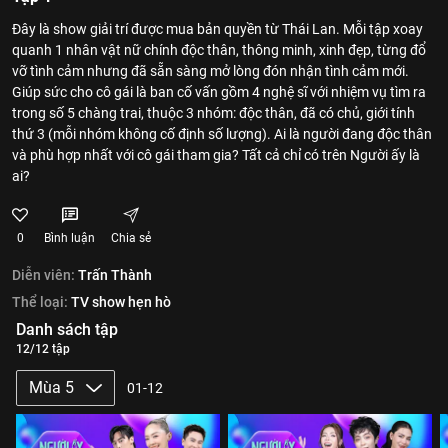
Đây là show giải trí được mua bản quyền từ Thái Lan. Mỗi tập xoay
quanh 1 nhân vật nữ chính độc thân, thông minh, xinh đẹp, từng đổ
vỡ tình cảm nhưng đã sẵn sàng mở lòng đón nhận tình cảm mới.
Giúp sức cho cô gái là ban cố vấn gồm 4 nghệ sĩ với nhiệm vụ tìm ra
trong số 5 chàng trai, thuộc 3 nhóm: độc thân, đã có chủ, giới tính
thứ 3 (mỗi nhóm không cố định số lượng). Ai là người đang độc thân
và phù hợp nhất với cô gái tham gia? Tất cả chỉ có trên Người ấy là
ai?
0
Bình luận
Chia sẻ
Diễn viên:
Trấn Thành
Thể loại:
TV show hẹn hò
Danh sách tập
12/12 tập
Mùa 5
01-12