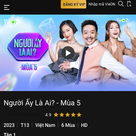
Nhập mã VieON
ĐĂNG KÝ VIP
Người Ấy Là Ai? - Mùa 5
3.468.882
lượt xem
4.9
2023
T13
Việt Nam
6 Mùa
HD
Tập 1