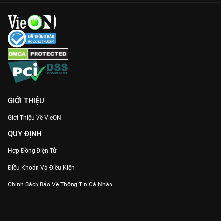
học cách thấu hiểu trái tim. Trọn bộ 12 tập với những cú twist
chấn động đang chờ bạn khám phá trên
VieON
. Đừng bỏ lỡ!
GIỚI THIỆU
Giới Thiệu Về VieON
QUY ĐỊNH
Hợp Đồng Điện Tử
Điều Khoản Và Điều Kiện
Chính Sách Bảo Vệ Thông Tin Cá Nhân
Chính Sách Bảo Vệ Người Tiêu Dùng Dễ Bị Tổn Thương
Thỏa Thuận Sử Dụng Dịch Vụ Mạng Xã Hội