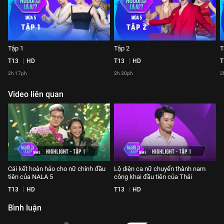
Tập 1
Tập 2
T
T13
HD
T13
HD
T
2h 17ph
2h 30ph
2
Video liên quan
Cái kết hoàn hảo cho nữ chính đầu
Lộ diện ca nữ chuyển thành nam
tiên của NALA 5
công khai đầu tiên của Thái
T13
HD
T13
HD
Bình luận