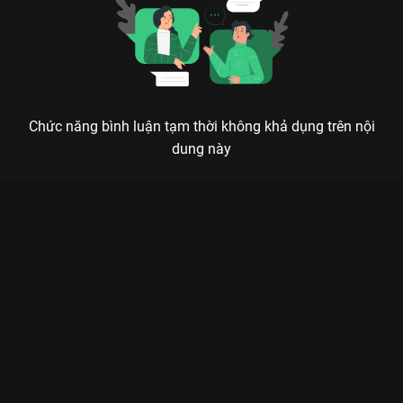
Chức năng bình luận tạm thời không khả dụng trên nội
dung này
NGƯỜI ẤY LÀ AI? MÙA 5: KHI NHỮNG TRÁI TIM ĐI TÌM MẢNH
GHÉP HOÀN HẢO
Mắt thấy tai nghe chưa chắc đã là thật, nhưng ở đây, cảm xúc là thật nhất.
Người Ấy Là Ai? Mùa 5
đã quay trở lại và lợi hại hơn xưa trên
VieON
, khẳng định vị thế là show hẹn hò hot nhất Việt Nam. Với
sự cầm trịch tài tình của MC
Trấn Thành
, chương trình tiếp tục
mang đến những cung bậc cảm xúc khó quên, từ sự tò mò, hồi
hộp khi đoán định danh tính các chàng trai, đến những giọt
nước mắt hạnh phúc khi nữ chính chọn đúng người Xanh (Độc
thân).