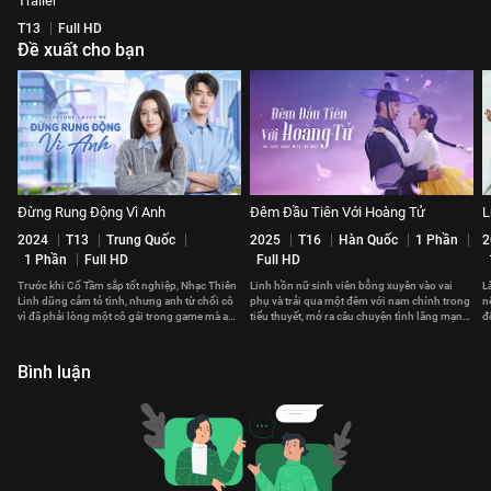
Trailer
T13
Full HD
Đề xuất cho bạn
Đừng Rung Động Vì Anh
Đêm Đầu Tiên Với Hoàng Tử
L
2024
T13
Trung Quốc
2025
T16
Hàn Quốc
1 Phần
2
1 Phần
Full HD
Full HD
Trước khi Cố Tầm sắp tốt nghiệp, Nhạc Thiên
Linh hồn nữ sinh viên bỗng xuyên vào vai
L
Linh dũng cảm tỏ tình, nhưng anh từ chối cô
phụ và trải qua một đêm với nam chính trong
n
vì đã phải lòng một cô gái trong game mà anh
tiểu thuyết, mở ra câu chuyện tình lãng mạn
đ
chưa từng gặp.
lệch khỏi nguyên tác.
v
Bình luận