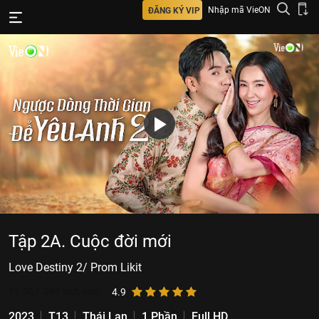
Nhập mã VieON
ĐĂNG KÝ VIP
Tập 2A. Cuộc đời mới
Love Destiny 2/ Prom Likit
11.067.094
lượt xem
4.9
2023
T13
Thái Lan
1 Phần
Full HD