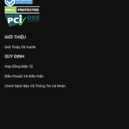
GIỚI THIỆU
Giới Thiệu Về VieON
QUY ĐỊNH
Hợp Đồng Điện Tử
Điều Khoản Và Điều Kiện
Chính Sách Bảo Vệ Thông Tin Cá Nhân
Chính Sách Bảo Vệ Người Tiêu Dùng Dễ Bị Tổn Thương
Thỏa Thuận Sử Dụng Dịch Vụ Mạng Xã Hội
THÔNG TIN
Thông Báo