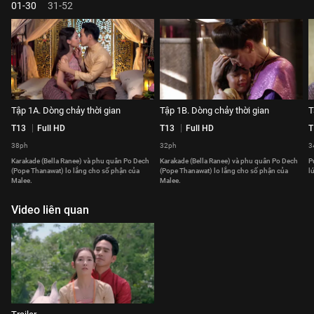
01-30
31-52
Tập 1A. Dòng chảy thời gian
Tập 1B. Dòng chảy thời gian
T
T13
Full HD
T13
Full HD
T
38ph
32ph
3
Karakade (Bella Ranee) và phu quân Po Dech
Karakade (Bella Ranee) và phu quân Po Dech
P
(Pope Thanawat) lo lắng cho số phận của
(Pope Thanawat) lo lắng cho số phận của
l
Malee.
Malee.
Video liên quan