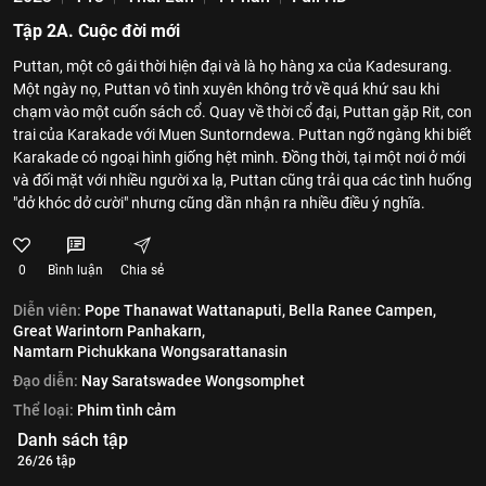
Tập 2A. Cuộc đời mới
Puttan, một cô gái thời hiện đại và là họ hàng xa của Kadesurang.
Một ngày nọ, Puttan vô tình xuyên không trở về quá khứ sau khi
chạm vào một cuốn sách cổ. Quay về thời cổ đại, Puttan gặp Rit, con
trai của Karakade với Muen Suntorndewa. Puttan ngỡ ngàng khi biết
Karakade có ngoại hình giống hệt mình. Đồng thời, tại một nơi ở mới
và đối mặt với nhiều người xa lạ, Puttan cũng trải qua các tình huống
"dở khóc dở cười" nhưng cũng dần nhận ra nhiều điều ý nghĩa.
0
Bình luận
Chia sẻ
Diễn viên:
Pope Thanawat Wattanaputi,
Bella Ranee Campen,
Great Warintorn Panhakarn,
Namtarn Pichukkana Wongsarattanasin
Đạo diễn:
Nay Saratswadee Wongsomphet
Thể loại:
Phim tình cảm
Danh sách tập
26/26 tập