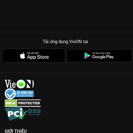
vai ác để đuổi Trường Ý đi đã trở thành biểu tượng ngược tâm
của màn ảnh Cbiz.
TẠI SAO NGỰ GIAO KÝ PHẦN 1 LÀ SIÊU PHẨM CỔ TRANG PHẢI
XEM?
Chemistry bùng nổ:
Sự kết hợp giữa Mỹ nhân Tân Cương và
Nam thần cổ trang Nhậm Gia Luân tạo nên sức hút không thể
Tải ứng dụng VieON
tại
chối từ.
Kỹ xảo mãn nhãn:
Hình ảnh giao nhân, phép thuật và bối cảnh
Vạn Hoa Cốc được đầu tư chỉn chu, sắc nét chuẩn 4K trên
VieON.
Cốt truyện sâu sắc:
Phim không chỉ yêu đương mà còn là bài
ca về khao khát tự do và sự hy sinh cao cả trong tình yêu.
Tham gia ngay vào hành trình tiên hiệp đầy cảm xúc và xem
Ngự Giao Ký Phần 1
bản Thuyết minh sớm nhất tại
VieON
!
GIỚI THIỆU