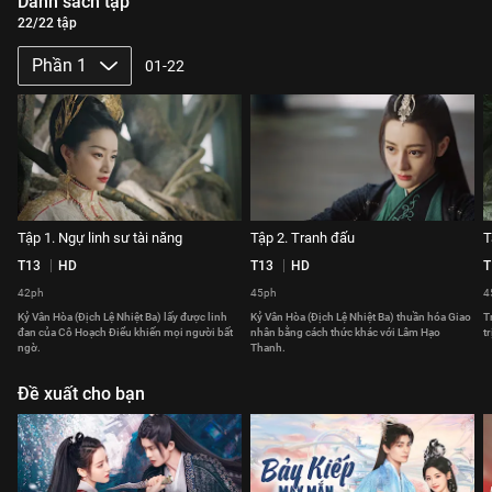
Danh sách tập
22/22 tập
Phần 1
01-22
Tập 1. Ngự linh sư tài năng
Tập 2. Tranh đấu
T
T13
HD
T13
HD
T
42ph
45ph
4
Kỷ Vân Hòa (Địch Lệ Nhiệt Ba) lấy được linh
Kỷ Vân Hòa (Địch Lệ Nhiệt Ba) thuần hóa Giao
T
đan của Cô Hoạch Điểu khiến mọi người bất
nhân bằng cách thức khác với Lâm Hạo
t
ngờ.
Thanh.
Đề xuất cho bạn