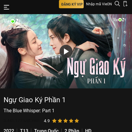
Nhập mã VieON
ĐĂNG KÝ VIP
Ngự Giao Ký Phần 1
The Blue Whisper: Part 1
3.441.177
lượt xem
4.9
2022
T13
Trung Quốc
2 Phần
HD