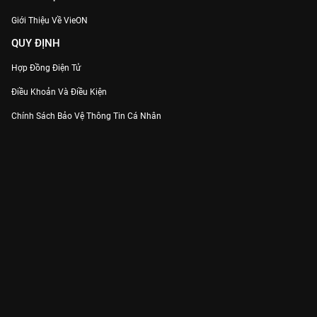
Giới Thiệu Về VieON
QUY ĐỊNH
Hợp Đồng Điện Tử
Điều Khoản Và Điều Kiện
Chính Sách Bảo Vệ Thông Tin Cá Nhân
Chính Sách Bảo Vệ Người Tiêu Dùng Dễ Bị Tổn Thương
Thỏa Thuận Sử Dụng Dịch Vụ Mạng Xã Hội
THÔNG TIN
Thông Báo
Trung Tâm Hỗ Trợ
Liên Hệ
Góp Ý