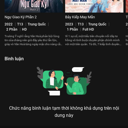
Ngự Giao Ký Phần 2
Bảy Kiếp May Mắn
T
2022
T13
Trung Quốc
2023
T13
Trung Quốc
2
2 Phần
HD
1 Phần
Full HD
Trường Ý nghĩ rằng Vân Hoà phản bội lòng
Vì 1 sự cố, một tiểu tiên chuyên nối dây tơ
H
tin của chàng nên giờ đây yêu thù lẫn lộn,
hồng vô tình buộc duyên phận chính mình
h
giày vò Vân Hoà từng ngày mặc cho nàng cầu
với một tiên quân. Từ đó, 7 kiếp tình duyên
t
xin sự tự do.
của họ bắt đầu.
l
Bình luận
Chức năng bình luận tạm thời không khả dụng trên nội
dung này