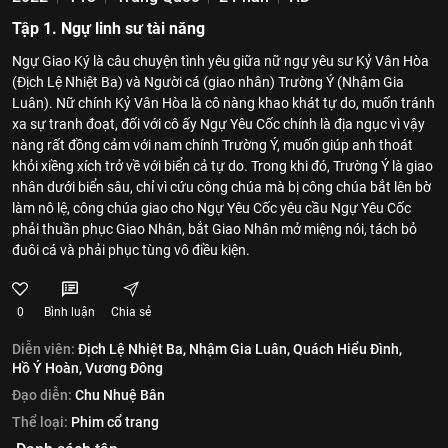
Tập 1. Ngự linh sư tài năng
Ngự Giao Ký là câu chuyện tình yêu giữa nữ ngự yêu sư Kỷ Vân Hòa
(Địch Lệ Nhiệt Ba) và Người cá (giao nhân) Trường Ý (Nhậm Gia
Luân). Nữ chính Kỷ Vân Hòa là cô nàng khao khát tự do, muốn tránh
xa sự tranh đoạt, đối với cô ấy Ngự Yêu Cốc chính là địa ngục vì vậy
nàng rất đồng cảm với nam chính Trường Ý, muốn giúp anh thoát
khỏi xiềng xích trở về với biển cả tự do. Trong khi đó, Trường Ý là giao
nhân dưới biển sâu, chỉ vì cứu công chúa mà bị công chúa bắt lên bờ
làm nô lệ, công chúa giao cho Ngự Yêu Cốc yêu cầu Ngự Yêu Cốc
phải thuần phục Giao Nhân, bắt Giao Nhân mở miệng nói, tách bỏ
đuôi cá và phải phục tùng vô điều kiện.
0
Bình luận
Chia sẻ
Diễn viên:
Địch Lệ Nhiệt Ba,
Nhậm Gia Luân,
Quách Hiểu Đình,
Hồ Ý Hoàn,
Vương Đông
Đạo diễn:
Chu Nhuệ Bân
Thể loại:
Phim cổ trang