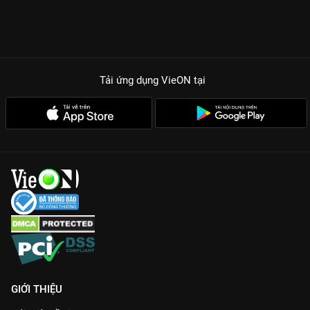
Tải ứng dụng VieON
tại
GIỚI THIỆU