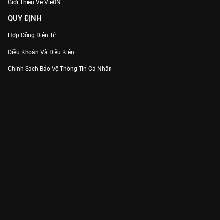
Giới Thiệu Về VieON
QUY ĐỊNH
Hợp Đồng Điện Tử
Điều Khoản Và Điều Kiện
Chính Sách Bảo Vệ Thông Tin Cá Nhân
Chính Sách Bảo Vệ Người Tiêu Dùng Dễ Bị Tổn Thương
Thỏa Thuận Sử Dụng Dịch Vụ Mạng Xã Hội
THÔNG TIN
Thông Báo
Trung Tâm Hỗ Trợ
Liên Hệ
Góp Ý