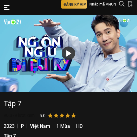
Nhập mã VieON
ĐĂNG KÝ VIP
Tập 7
90.379
lượt xem
5.0
2023
P
Việt Nam
1 Mùa
HD
Tập 7