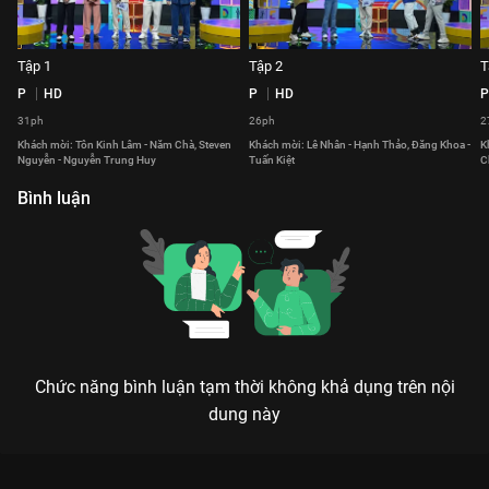
Tập 1
Tập 2
T
P
HD
P
HD
P
31ph
26ph
2
Khách mời: Tôn Kinh Lâm - Năm Chà, Steven
Khách mời: Lê Nhân - Hạnh Thảo, Đăng Khoa -
K
Nguyễn - Nguyễn Trung Huy
Tuấn Kiệt
C
Bình luận
Chức năng bình luận tạm thời không khả dụng trên nội
dung này
Xem Tập 7 Ngôn Ngữ Diệu Kỳ - 56 Tập của Việt Nam có sự