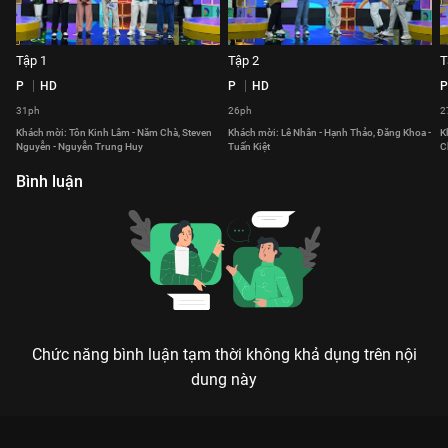
Tập 1
Tập 2
T
P
HD
P
HD
P
31ph
26ph
2
Khách mời: Tôn Kinh Lâm - Năm Chà, Steven
Khách mời: Lê Nhân - Hạnh Thảo, Đăng Khoa -
K
Nguyễn - Nguyễn Trung Huy
Tuấn Kiệt
C
Bình luận
Chức năng bình luận tạm thời không khả dụng trên nội
dung này
Xem Tập 26 Ngôn Ngữ Diệu Kỳ - 56 Tập của Việt Nam có sự