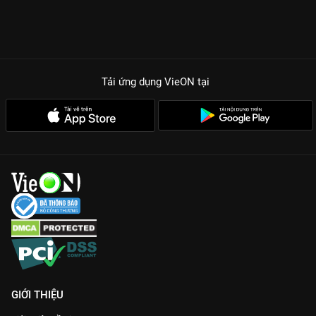
Tải ứng dụng VieON
tại
GIỚI THIỆU