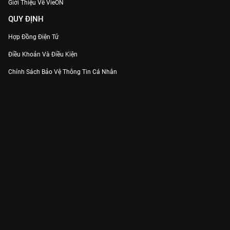
Giới Thiệu Về VieON
QUY ĐỊNH
Hợp Đồng Điện Tử
Điều Khoản Và Điều Kiện
Chính Sách Bảo Vệ Thông Tin Cá Nhân
Chính Sách Bảo Vệ Người Tiêu Dùng Dễ Bị Tổn Thương
Thỏa Thuận Sử Dụng Dịch Vụ Mạng Xã Hội
THÔNG TIN
Thông Báo
Trung Tâm Hỗ Trợ
Liên Hệ
Góp Ý