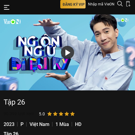
Nhập mã VieON
ĐĂNG KÝ VIP
Tập 26
90.399
lượt xem
5.0
2023
P
Việt Nam
1 Mùa
HD
Tập 26