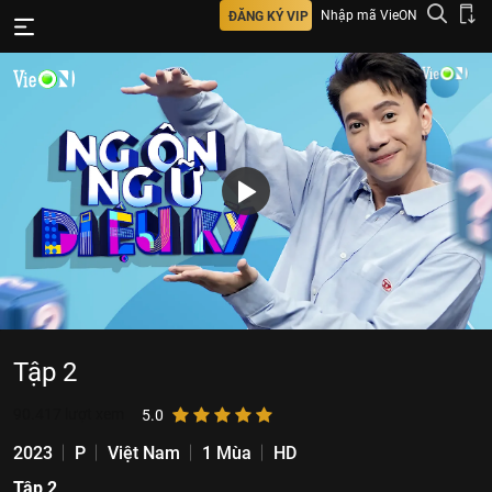
Nhập mã VieON
ĐĂNG KÝ VIP
Tập 2
90.417
lượt xem
5.0
2023
P
Việt Nam
1 Mùa
HD
Tập 2