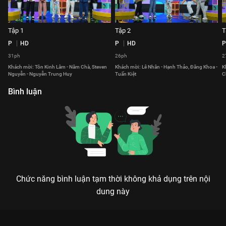
Tập 1
Tập 2
T
P
HD
P
HD
P
31ph
26ph
2
Khách mời: Tôn Kinh Lâm - Năm Chà, Steven
Khách mời: Lê Nhân - Hạnh Thảo, Đăng Khoa -
K
Nguyễn - Nguyễn Trung Huy
Tuấn Kiệt
C
Bình luận
Chức năng bình luận tạm thời không khả dụng trên nội
dung này
Xem Tập 2 Ngôn Ngữ Diệu Kỳ - 56 Tập của Việt Nam có sự