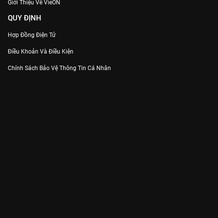
Giới Thiệu Về VieON
QUY ĐỊNH
Hợp Đồng Điện Tử
Điều Khoản Và Điều Kiện
Chính Sách Bảo Vệ Thông Tin Cá Nhân
Chính Sách Bảo Vệ Người Tiêu Dùng Dễ Bị Tổn Thương
Thỏa Thuận Sử Dụng Dịch Vụ Mạng Xã Hội
THÔNG TIN
Thông Báo
Trung Tâm Hỗ Trợ
Liên Hệ
Góp Ý