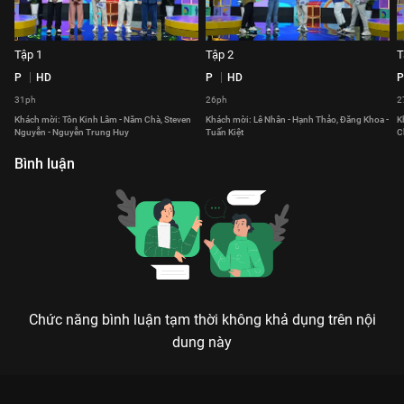
Tập 1
Tập 2
T
P
HD
P
HD
P
31ph
26ph
2
Khách mời: Tôn Kinh Lâm - Năm Chà, Steven
Khách mời: Lê Nhân - Hạnh Thảo, Đăng Khoa -
K
Nguyễn - Nguyễn Trung Huy
Tuấn Kiệt
C
Bình luận
Chức năng bình luận tạm thời không khả dụng trên nội
dung này
Xem Tập 17 Ngôn Ngữ Diệu Kỳ - 56 Tập của Việt Nam có sự