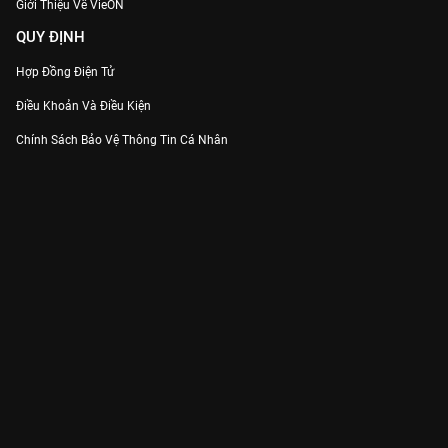
Giới Thiệu Về VieON
QUY ĐỊNH
Hợp Đồng Điện Tử
Điều Khoản Và Điều Kiện
Chính Sách Bảo Vệ Thông Tin Cá Nhân
Chính Sách Bảo Vệ Người Tiêu Dùng Dễ Bị Tổn Thương
Thỏa Thuận Sử Dụng Dịch Vụ Mạng Xã Hội
THÔNG TIN
Thông Báo
Trung Tâm Hỗ Trợ
Liên Hệ
Góp Ý