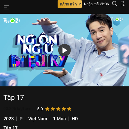
Nhập mã VieON
ĐĂNG KÝ VIP
Tập 17
90.396
lượt xem
5.0
2023
P
Việt Nam
1 Mùa
HD
Tập 17