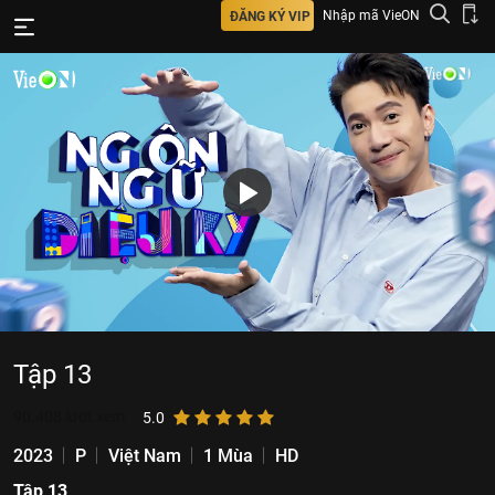
Nhập mã VieON
ĐĂNG KÝ VIP
Tập 13
90.408
lượt xem
5.0
2023
P
Việt Nam
1 Mùa
HD
Tập 13