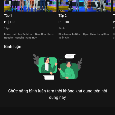
Tập 1
Tập 2
T
P
HD
P
HD
P
31ph
26ph
2
Khách mời: Tôn Kinh Lâm - Năm Chà, Steven
Khách mời: Lê Nhân - Hạnh Thảo, Đăng Khoa -
K
Nguyễn - Nguyễn Trung Huy
Tuấn Kiệt
C
Bình luận
Chức năng bình luận tạm thời không khả dụng trên nội
dung này
Xem Tập 13 Ngôn Ngữ Diệu Kỳ - 56 Tập của Việt Nam có sự