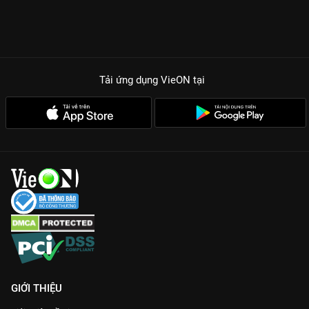
Tải ứng dụng VieON
tại
GIỚI THIỆU