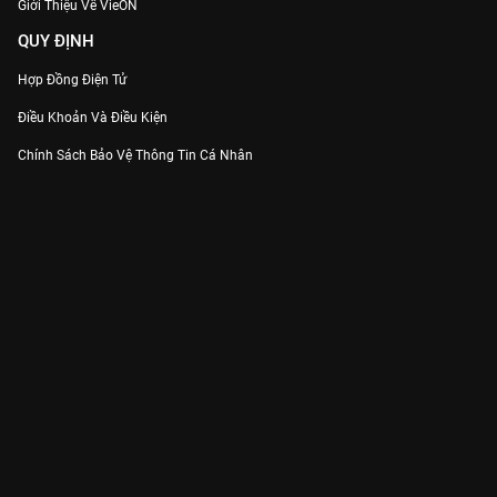
Giới Thiệu Về VieON
QUY ĐỊNH
Hợp Đồng Điện Tử
Điều Khoản Và Điều Kiện
Chính Sách Bảo Vệ Thông Tin Cá Nhân
Chính Sách Bảo Vệ Người Tiêu Dùng Dễ Bị Tổn Thương
Thỏa Thuận Sử Dụng Dịch Vụ Mạng Xã Hội
THÔNG TIN
Thông Báo
Trung Tâm Hỗ Trợ
Liên Hệ
Góp Ý