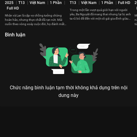
2025
T13
Việt Nam
1 Phần
T13
Việt Nam
1 Phần
Full HD
2
Full HD
Trong một lần vượt quá giới hạn với người
yêu, Ba Nguyệt đã mang thai nhưng lại bị anh
Nhân và Lan là cặp vợ chồng tưởng chừng
M
ta rũ bỏ để đến với một cô gái gia đình giàu
hoàn hảo, nhưng thực chất đã rạn nứt. Mải
n
có.
cuốn theo vòng xoáy cuộc đời, họ đánh mất
t
hạnh phúc giản dị.
h
Bình luận
Chức năng bình luận tạm thời không khả dụng trên nội
dung này
Xem Tập 7 Nghiêng Nghiêng Dòng Nước - 37 Tập của Việt Nam
có sự tham gia của . Thuộc thể loại: Phim bộ