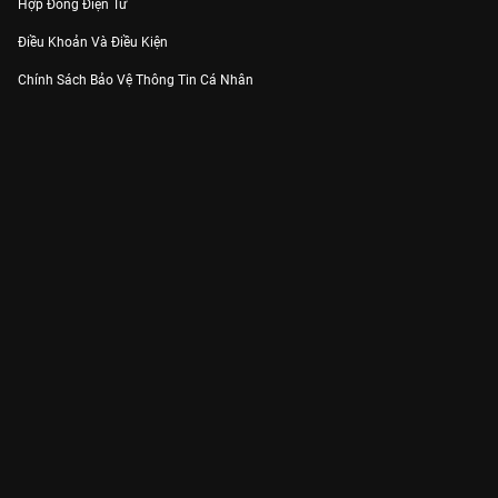
Hợp Đồng Điện Tử
Điều Khoản Và Điều Kiện
Chính Sách Bảo Vệ Thông Tin Cá Nhân
Chính Sách Bảo Vệ Người Tiêu Dùng Dễ Bị Tổn Thương
Thỏa Thuận Sử Dụng Dịch Vụ Mạng Xã Hội
THÔNG TIN
Thông Báo
Trung Tâm Hỗ Trợ
Liên Hệ
Góp Ý
Công ty Cổ phần VieON - Địa chỉ: Tầng 5, 222 Pasteur, Phường Xuân Hòa,
Thành phố Hồ Chí Minh
Email:
support@vieon.vn
| Hotline:
1800.599.920
(miễn phí)
Giấy phép Cung cấp Dịch vụ Phát thanh, Truyền hình trả tiền số 247/GP-