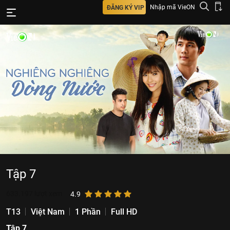
Nhập mã VieON
ĐĂNG KÝ VIP
Tập 7
633.197
lượt xem
4.9
T13
Việt Nam
1 Phần
Full HD
Tập 7