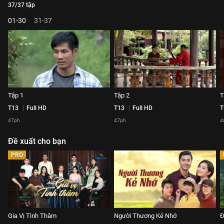
37/37 tập
01-30
31-37
Tập 1
Tập 2
T
T13
Full HD
T13
Full HD
T
47ph
47ph
4
Đề xuất cho bạn
PRO
Gia Vị Tình Thâm
Người Thương Kẻ Nhớ
Đ