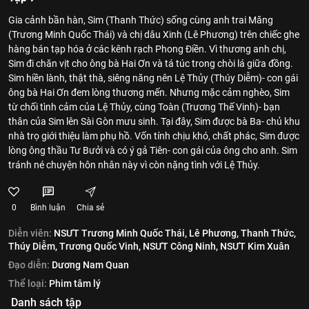
Gia cảnh bần hàn, Sim (Thanh Thức) sống cùng anh trai Măng
(Trương Minh Quốc Thái) và chị dâu Xinh (Lê Phương) trên chiếc ghe
hàng bán tạp hóa ở các kênh rạch Phong Điền. Vì thương anh chị,
Sim đi chăn vịt cho ông bà Hai Ơn và tá túc trong chòi lá giữa đồng.
Sim hiền lành, thật thà, siêng năng nên Lệ Thủy (Thúy Diễm)- con gái
ông bà Hai Ơn đem lòng thương mến. Nhưng mặc cảm nghèo, Sim
từ chối tình cảm của Lệ Thủy, cùng Toàn (Trương Thế Vinh)- bạn
thân của Sim lên Sài Gòn mưu sinh. Tại đây, Sim được bà Ba- chủ khu
nhà trọ giới thiệu làm phụ hồ. Vốn tính chịu khó, chất phác, Sim được
lòng ông thầu Tư Bưởi và có ý gả Tiên- con gái của ông cho anh. Sim
tránh né chuyện hôn nhân này vì còn nặng tình với Lệ Thủy.
0
Bình luận
Chia sẻ
Diễn viên:
NSƯT Trương Minh Quốc Thái,
Lê Phương,
Thanh Thức,
Thúy Diễm,
Trương Quốc Vinh,
NSƯT Công Ninh,
NSƯT Kim Xuân
Đạo diễn:
Dương Nam Quan
Thể loại:
Phim tâm lý
Danh sách tập