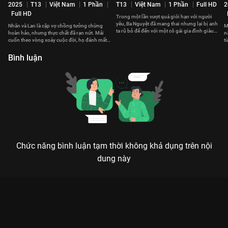
2025
T13
Việt Nam
1 Phần
T13
Việt Nam
1 Phần
Full HD
2
Full HD
Trong một lần vượt quá giới hạn với người
yêu, Ba Nguyệt đã mang thai nhưng lại bị anh
Nhân và Lan là cặp vợ chồng tưởng chừng
M
ta rũ bỏ để đến với một cô gái gia đình giàu
hoàn hảo, nhưng thực chất đã rạn nứt. Mải
n
có.
cuốn theo vòng xoáy cuộc đời, họ đánh mất
t
hạnh phúc giản dị.
h
Bình luận
Chức năng bình luận tạm thời không khả dụng trên nội
dung này
Xem Tập 4 Nghiêng Nghiêng Dòng Nước - 37 Tập của Việt Nam
có sự tham gia của . Thuộc thể loại: Phim bộ