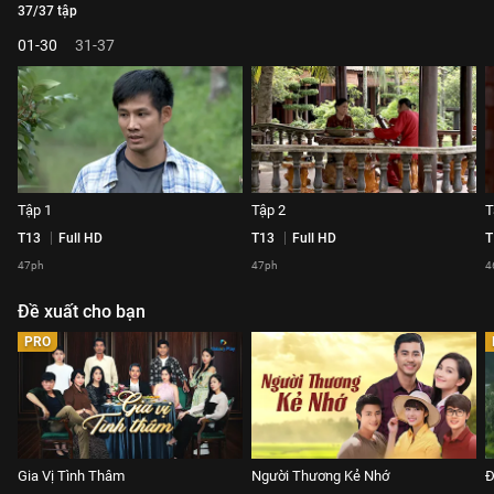
37/37 tập
01-30
31-37
Tập 1
Tập 2
T
T13
Full HD
T13
Full HD
T
47ph
47ph
4
Đề xuất cho bạn
PRO
Gia Vị Tình Thâm
Người Thương Kẻ Nhớ
Đ