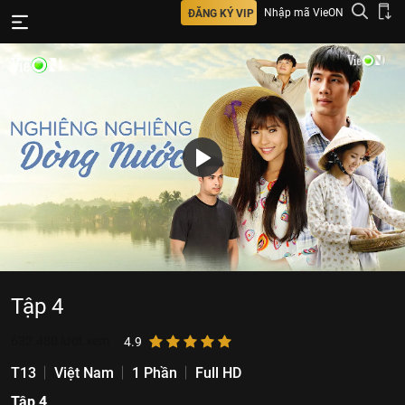
Nhập mã VieON
ĐĂNG KÝ VIP
Tập 4
632.480
lượt xem
4.9
T13
Việt Nam
1 Phần
Full HD
Tập 4