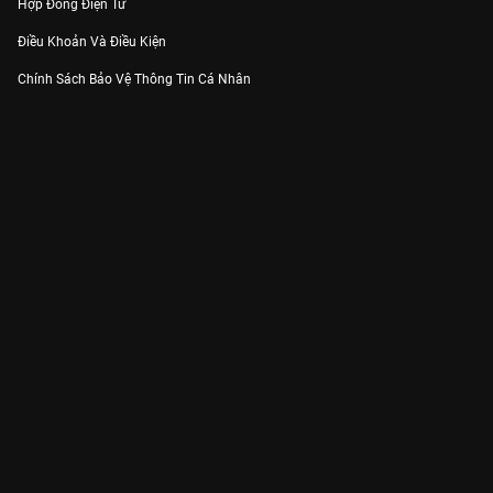
Hợp Đồng Điện Tử
Điều Khoản Và Điều Kiện
Chính Sách Bảo Vệ Thông Tin Cá Nhân
Chính Sách Bảo Vệ Người Tiêu Dùng Dễ Bị Tổn Thương
Thỏa Thuận Sử Dụng Dịch Vụ Mạng Xã Hội
THÔNG TIN
Thông Báo
Trung Tâm Hỗ Trợ
Liên Hệ
Góp Ý
Công ty Cổ phần VieON - Địa chỉ: Tầng 5, 222 Pasteur, Phường Xuân Hòa,
Thành phố Hồ Chí Minh
Email:
support@vieon.vn
| Hotline:
1800.599.920
(miễn phí)
Giấy phép Cung cấp Dịch vụ Phát thanh, Truyền hình trả tiền số 247/GP-