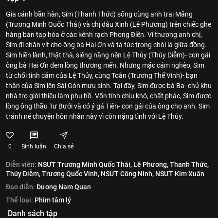
Gia cảnh bần hàn, Sim (Thanh Thức) sống cùng anh trai Măng
(Trương Minh Quốc Thái) và chị dâu Xinh (Lê Phương) trên chiếc ghe
hàng bán tạp hóa ở các kênh rạch Phong Điền. Vì thương anh chị,
Sim đi chăn vịt cho ông bà Hai Ơn và tá túc trong chòi lá giữa đồng.
Sim hiền lành, thật thà, siêng năng nên Lệ Thủy (Thúy Diễm)- con gái
ông bà Hai Ơn đem lòng thương mến. Nhưng mặc cảm nghèo, Sim
từ chối tình cảm của Lệ Thủy, cùng Toàn (Trương Thế Vinh)- bạn
thân của Sim lên Sài Gòn mưu sinh. Tại đây, Sim được bà Ba- chủ khu
nhà trọ giới thiệu làm phụ hồ. Vốn tính chịu khó, chất phác, Sim được
lòng ông thầu Tư Bưởi và có ý gả Tiên- con gái của ông cho anh. Sim
tránh né chuyện hôn nhân này vì còn nặng tình với Lệ Thủy.
0
Bình luận
Chia sẻ
Diễn viên:
NSƯT Trương Minh Quốc Thái,
Lê Phương,
Thanh Thức,
Thúy Diễm,
Trương Quốc Vinh,
NSƯT Công Ninh,
NSƯT Kim Xuân
Đạo diễn:
Dương Nam Quan
Thể loại:
Phim tâm lý
Danh sách tập