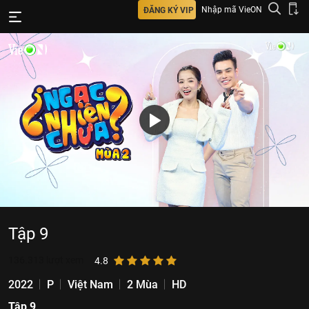
Nhập mã VieON
ĐĂNG KÝ VIP
Tập 9
136.313
lượt xem
4.8
2022
P
Việt Nam
2 Mùa
HD
Tập 9