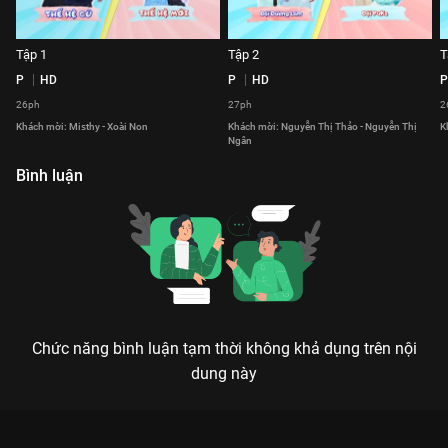
Tập 1
Tập 2
T
P
HD
P
HD
P
26ph
27ph
2
Khách mời: Misthy - Xoài Non
Khách mời: Nguyễn Thị Thảo - Nguyễn Thị
K
Ngân
Bình luận
Chức năng bình luận tạm thời không khả dụng trên nội
dung này
Xem Tập 9 Ngạc Nhiên Chưa - Mùa 2 - 74 Tập của Việt Nam có
sự tham gia của . Thuộc thể loại: TV show