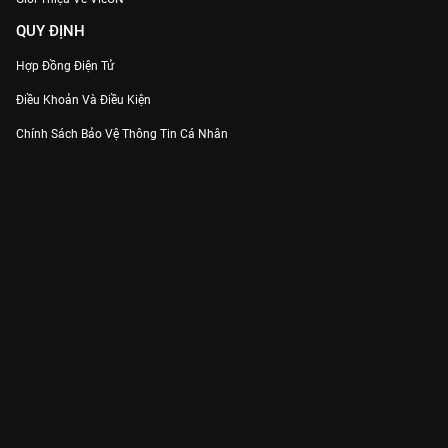
QUY ĐỊNH
Hợp Đồng Điện Tử
Điều Khoản Và Điều Kiện
Chính Sách Bảo Vệ Thông Tin Cá Nhân
Chính Sách Bảo Vệ Người Tiêu Dùng Dễ Bị Tổn Thương
Thỏa Thuận Sử Dụng Dịch Vụ Mạng Xã Hội
THÔNG TIN
Thông Báo
Trung Tâm Hỗ Trợ
Liên Hệ
Góp Ý
Công ty Cổ phần VieON - Địa chỉ: Tầng 5, 222 Pasteur, Phường Xuân Hòa,