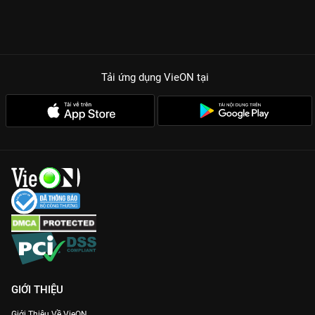
Tải ứng dụng VieON
tại
GIỚI THIỆU
Giới Thiệu Về VieON