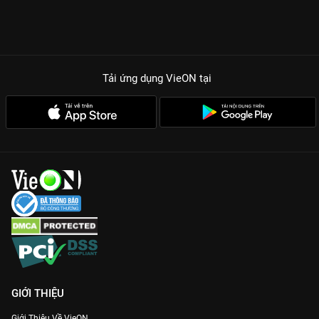
Tải ứng dụng VieON
tại
GIỚI THIỆU
Giới Thiệu Về VieON