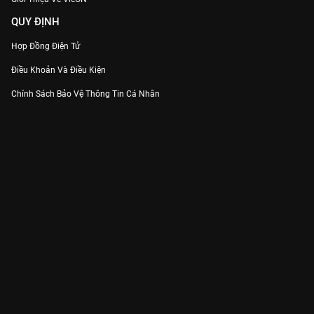
QUY ĐỊNH
Hợp Đồng Điện Tử
Điều Khoản Và Điều Kiện
Chính Sách Bảo Vệ Thông Tin Cá Nhân
Chính Sách Bảo Vệ Người Tiêu Dùng Dễ Bị Tổn Thương
Thỏa Thuận Sử Dụng Dịch Vụ Mạng Xã Hội
THÔNG TIN
Thông Báo
Trung Tâm Hỗ Trợ
Liên Hệ
Góp Ý
Công ty Cổ phần VieON - Địa chỉ: Tầng 5, 222 Pasteur, Phường Xuân Hòa,