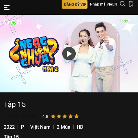
Nhập mã VieON
ĐĂNG KÝ VIP
Tập 15
136.303
lượt xem
4.8
2022
P
Việt Nam
2 Mùa
HD
Tập 15