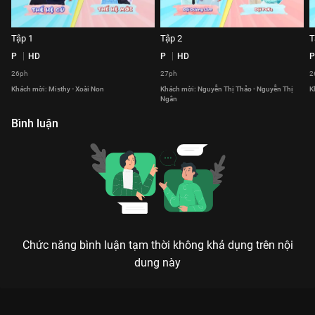
Tập 1
Tập 2
T
P
HD
P
HD
P
26ph
27ph
2
Khách mời: Misthy - Xoài Non
Khách mời: Nguyễn Thị Thảo - Nguyễn Thị
K
Ngân
Bình luận
Chức năng bình luận tạm thời không khả dụng trên nội
dung này
Xem Tập 15 Ngạc Nhiên Chưa - Mùa 2 - 74 Tập của Việt Nam
có sự tham gia của . Thuộc thể loại: TV show