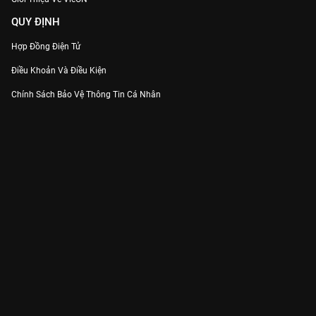
QUY ĐỊNH
Hợp Đồng Điện Tử
Điều Khoản Và Điều Kiện
Chính Sách Bảo Vệ Thông Tin Cá Nhân
Chính Sách Bảo Vệ Người Tiêu Dùng Dễ Bị Tổn Thương
Thỏa Thuận Sử Dụng Dịch Vụ Mạng Xã Hội
THÔNG TIN
Thông Báo
Trung Tâm Hỗ Trợ
Liên Hệ
Góp Ý
Công ty Cổ phần VieON - Địa chỉ: Tầng 5, 222 Pasteur, Phường Xuân Hòa,