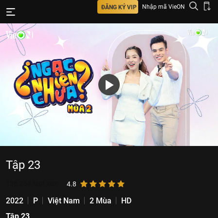
Nhập mã VieON
ĐĂNG KÝ VIP
Tập 23
136.254
lượt xem
4.8
2022
P
Việt Nam
2 Mùa
HD
Tập 23