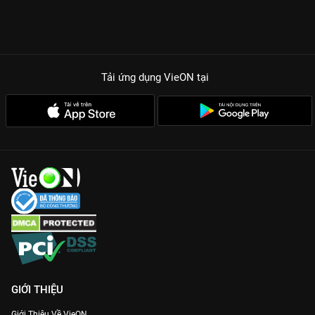
Tải ứng dụng VieON
tại
GIỚI THIỆU
Giới Thiệu Về VieON