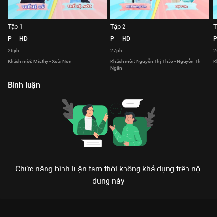
Tập 1
Tập 2
T
P
HD
P
HD
P
26ph
27ph
2
Khách mời: Misthy - Xoài Non
Khách mời: Nguyễn Thị Thảo - Nguyễn Thị
K
Ngân
Bình luận
Chức năng bình luận tạm thời không khả dụng trên nội
dung này
Xem Tập 23 Ngạc Nhiên Chưa - Mùa 2 - 74 Tập của Việt Nam
có sự tham gia của . Thuộc thể loại: TV show