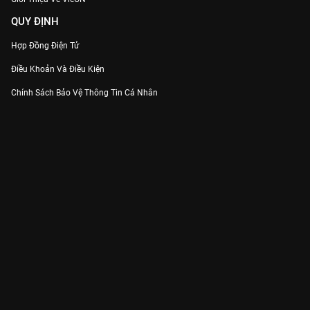
QUY ĐỊNH
Hợp Đồng Điện Tử
Điều Khoản Và Điều Kiện
Chính Sách Bảo Vệ Thông Tin Cá Nhân
Chính Sách Bảo Vệ Người Tiêu Dùng Dễ Bị Tổn Thương
Thỏa Thuận Sử Dụng Dịch Vụ Mạng Xã Hội
THÔNG TIN
Thông Báo
Trung Tâm Hỗ Trợ
Liên Hệ
Góp Ý
Công ty Cổ phần VieON - Địa chỉ: Tầng 5, 222 Pasteur, Phường Xuân Hòa,