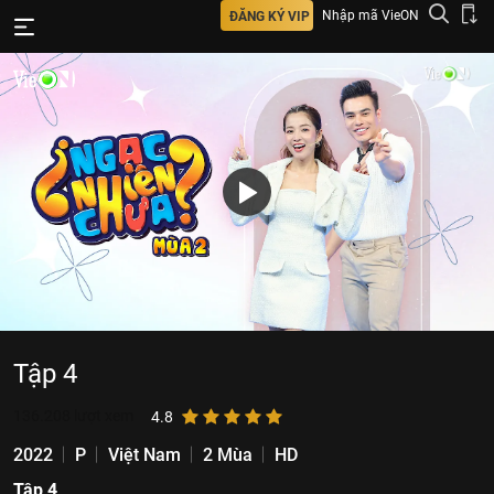
Nhập mã VieON
ĐĂNG KÝ VIP
Tập 4
136.208
lượt xem
4.8
2022
P
Việt Nam
2 Mùa
HD
Tập 4