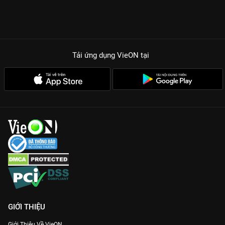
Tải ứng dụng VieON
tại
GIỚI THIỆU
Giới Thiệu Về VieON