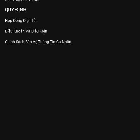
QUY ĐỊNH
Hợp Đồng Điện Tử
Điều Khoản Và Điều Kiện
Chính Sách Bảo Vệ Thông Tin Cá Nhân
Chính Sách Bảo Vệ Người Tiêu Dùng Dễ Bị Tổn Thương
Thỏa Thuận Sử Dụng Dịch Vụ Mạng Xã Hội
THÔNG TIN
Thông Báo
Trung Tâm Hỗ Trợ
Liên Hệ
Góp Ý
Công ty Cổ phần VieON - Địa chỉ: Tầng 5, 222 Pasteur, Phường Xuân Hòa,