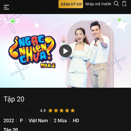
Nhập mã VieON
ĐĂNG KÝ VIP
Tập 20
136.310
lượt xem
4.8
2022
P
Việt Nam
2 Mùa
HD
Tập 20