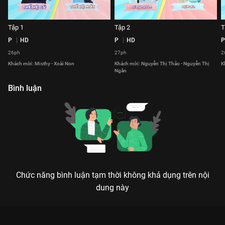
Tập 1
Tập 2
T
P
HD
P
HD
P
26ph
27ph
2
Khách mời: Misthy - Xoài Non
Khách mời: Nguyễn Thị Thảo - Nguyễn Thị
K
Ngân
Bình luận
Chức năng bình luận tạm thời không khả dụng trên nội
dung này
Xem Tập 20 Ngạc Nhiên Chưa - Mùa 2 - 74 Tập của Việt Nam
có sự tham gia của . Thuộc thể loại: TV show