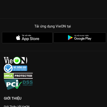
Tải ứng dụng VieON
tại
GIỚI THIỆU
Giới Thiệu Về VieON