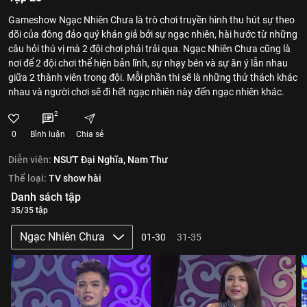
Gameshow Ngạc Nhiên Chưa là trò chơi truyền hình thu hút sự theo
dõi của đông đảo quý khán giả bởi sự ngạc nhiên, hài hước từ những
câu hỏi thú vị mà 2 đội chơi phải trải qua. Ngạc Nhiên Chưa cũng là
nơi để 2 đội chơi thể hiện bản lĩnh, sự nhạy bén và sự ăn ý lẫn nhau
giữa 2 thành viên trong đội. Mỗi phần thi sẽ là những thử thách khác
nhau và người chơi sẽ đi hết ngạc nhiên này đến ngạc nhiên khác.
2
0
Bình luận
Chia sẻ
Diễn viên:
NSƯT Đại Nghĩa,
Nam Thư
Thể loại:
TV show hài
Danh sách tập
35/35 tập
Ngạc Nhiên Chưa
01-30
31-35