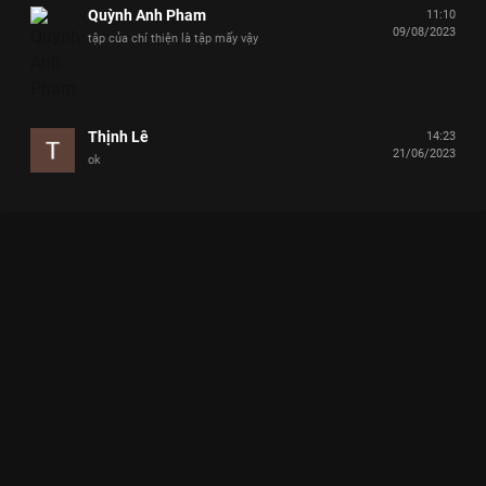
Quỳnh Anh Pham
11:10
09/08/2023
tập của chí thiện là tập mấy vậy
Thịnh Lê
14:23
21/06/2023
ok
Xem Tập 28 Ngạc Nhiên Chưa - 35 Tập của Việt Nam có sự
tham gia của . Thuộc thể loại: TV show