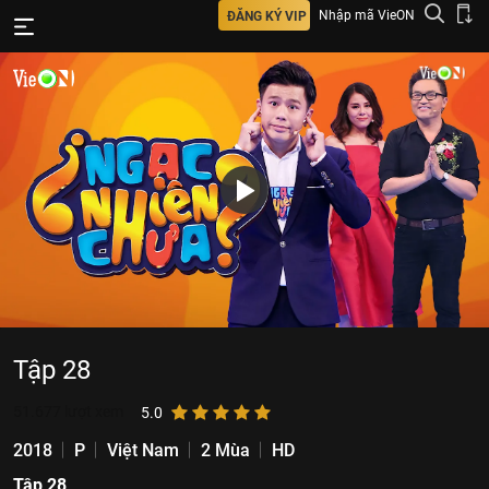
Nhập mã VieON
ĐĂNG KÝ VIP
Tập 28
51.677
lượt xem
5.0
2018
P
Việt Nam
2 Mùa
HD
Tập 28