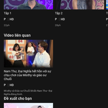
Tập 1
Tập 2
T
P
HD
P
HD
P
22ph
28ph
2
Video liên quan
Nam Thư, Đại Nghĩa hết hồn với sự
chịu chơi của Misthy và giáo sư
Chuối
P
HD
Misthy và Giáo sư Chuối khiến Nam Thư - Đại
Nghĩa đứng hình.
Đề xuất cho bạn