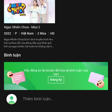
Ngạc Nhiên Chưa - Mùa 2
2022
P
Việt Nam
2 Mùa
HD
Ngạc Nhiên Chưa là trò chơi truyền hình thu
hút sự theo dõi của đông đảo quý khán giả
bởi sự ngạc nhiên, hài hước từ những câu hỏi
thú vị mà 2 đội chơi phải trải qua.
Bình luận
Hãy đăng ký tài khoản để chia sẻ bình luận của
bạn
Đăng ký