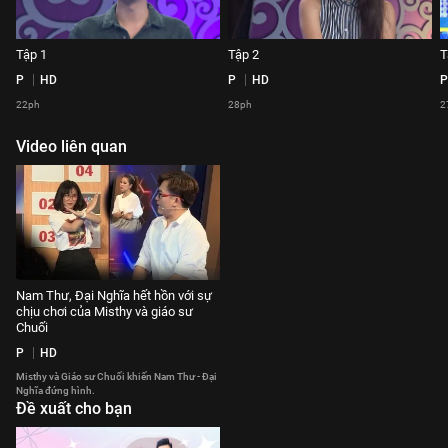
Tập 1
Tập 2
T
P
HD
P
HD
P
22ph
28ph
2
Video liên quan
Nam Thư, Đại Nghĩa hết hồn với sự
chịu chơi của Misthy và giáo sư
Chuối
P
HD
Misthy và Giáo sư Chuối khiến Nam Thư - Đại
Nghĩa đứng hình.
Đề xuất cho bạn