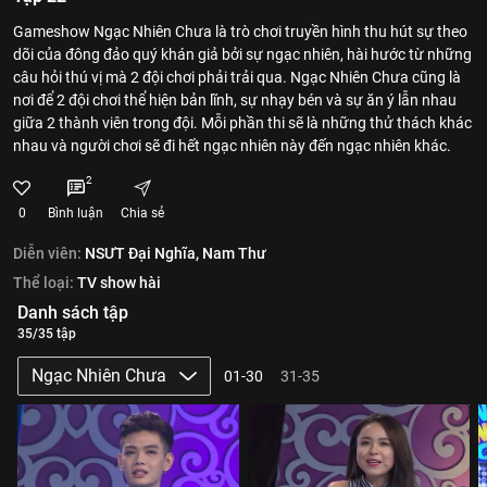
Gameshow Ngạc Nhiên Chưa là trò chơi truyền hình thu hút sự theo
dõi của đông đảo quý khán giả bởi sự ngạc nhiên, hài hước từ những
câu hỏi thú vị mà 2 đội chơi phải trải qua. Ngạc Nhiên Chưa cũng là
nơi để 2 đội chơi thể hiện bản lĩnh, sự nhạy bén và sự ăn ý lẫn nhau
giữa 2 thành viên trong đội. Mỗi phần thi sẽ là những thử thách khác
nhau và người chơi sẽ đi hết ngạc nhiên này đến ngạc nhiên khác.
2
0
Bình luận
Chia sẻ
Diễn viên:
NSƯT Đại Nghĩa,
Nam Thư
Thể loại:
TV show hài
Danh sách tập
35/35 tập
Ngạc Nhiên Chưa
01-30
31-35