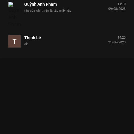
Quỳnh Anh Pham
11:10
09/08/2023
tập của chí thiện là tập mấy vậy
Thịnh Lê
14:23
21/06/2023
ok
Xem Tập 22 Ngạc Nhiên Chưa - 35 Tập của Việt Nam có sự
tham gia của . Thuộc thể loại: TV show