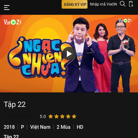
Nhập mã VieON
ĐĂNG KÝ VIP
Tập 22
51.643
lượt xem
5.0
2018
P
Việt Nam
2 Mùa
HD
Tập 22