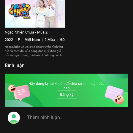
Ngạc Nhiên Chưa - Mùa 2
2022
P
Việt Nam
2 Mùa
HD
Ngạc Nhiên Chưa là trò chơi truyền hình thu
hút sự theo dõi của đông đảo quý khán giả
bởi sự ngạc nhiên, hài hước từ những câu hỏi
thú vị mà 2 đội chơi phải trải qua.
Bình luận
Hãy đăng ký tài khoản để chia sẻ bình luận của
bạn
Đăng ký