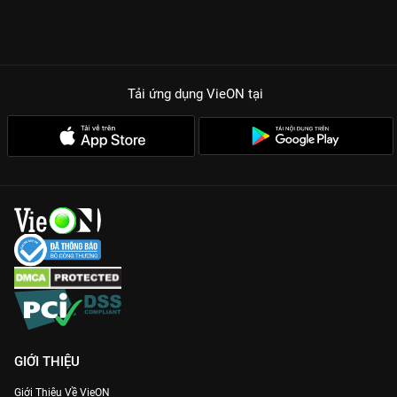
LẠI NHIỀU LẦN?
Kịch bản độc lạ:
Không chỉ có yêu đương, phim còn khai thác
đề tài ung thư vú ở nam giới một cách đầy nhân văn và hài
hước, phá vỡ mọi định kiến.
Chemistry đỉnh cao:
Màn tương tác giữa Jo Jung Suk và Gong
Tải ứng dụng VieON
tại
Hyo Jin tự nhiên đến mức bạn sẽ cảm thấy họ đang yêu nhau
thật ngoài đời.
Visual bùng nổ:
Sự xuất hiện của Go Kyung Pyo và Moon Ga
Young làm tăng thêm sức hút cho dàn cast đẹp không tỳ vết.
Hài hước văn minh:
Những tình huống đánh ghen, tranh giành
người yêu được xây dựng khéo léo, mang lại tiếng cười sảng
khoái mà không hề rẻ tiền.
Đừng bỏ lỡ hành trình chinh phục trái tim đầy trắc trở trong
Muôn Kiểu Ghen Tuông
, xem trọn bộ bản đẹp trên
VieON
ngay!
GIỚI THIỆU
Giới Thiệu Về VieON