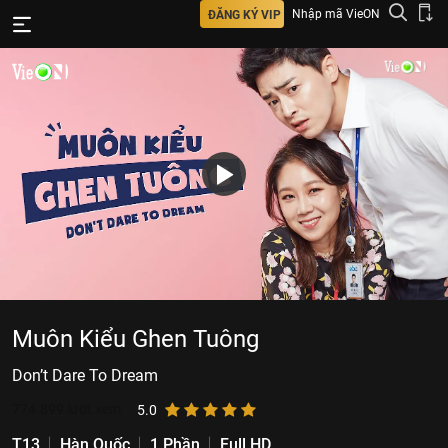
Nhập mã VieON
ĐĂNG KÝ VIP
Muôn Kiểu Ghen Tuông
Don’t Dare To Dream
774.899
lượt xem
5.0
T13
Hàn Quốc
1 Phần
Full HD