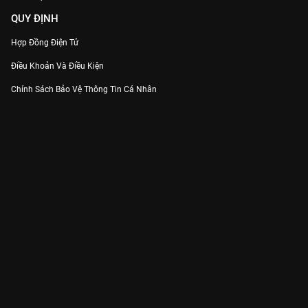
QUY ĐỊNH
Hợp Đồng Điện Tử
Điều Khoản Và Điều Kiện
Chính Sách Bảo Vệ Thông Tin Cá Nhân
Chính Sách Bảo Vệ Người Tiêu Dùng Dễ Bị Tổn Thương
Thỏa Thuận Sử Dụng Dịch Vụ Mạng Xã Hội
THÔNG TIN
Thông Báo
Trung Tâm Hỗ Trợ
Liên Hệ
Góp Ý
Công ty Cổ phần VieON - Địa chỉ: Tầng 5, 222 Pasteur, Phường Xuân Hòa,