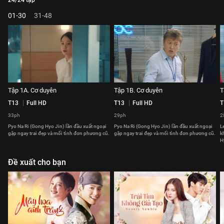
24/24 tập
01-30
31-48
Tập 1A. Cơ duyên
Tập 1B. Cơ duyên
T
T13
Full HD
T13
Full HD
T
33ph
29ph
2
Pyo Na Ri (Gong Hyo Jin) lần đầu xuất ngoại
Pyo Na Ri (Gong Hyo Jin) lần đầu xuất ngoại
L
gặp ngay trai đẹp và mối tình đơn phương cũ.
gặp ngay trai đẹp và mối tình đơn phương cũ.
k
H
Đề xuất cho bạn