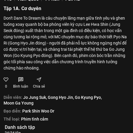
Tập 1A. Cơ duyên
Don't Dare To Dream là câu chuyện lãng mạn giữa tình yêu và ghen
tuông xoay quanh bộ ba phóng viên kỳ cựu Lee Hwa Shin (Jung
Seok đóng) xuất thân trong một gia đình có điều kiện, có học vấn
cùng tương lai rộng mở, với MC chuyên mục dự báo thời tiết Pyo Na
Ri (Gong Hyo Jin đóng) - người đã phải nỗ lực không ngừng nghỉ để
có được vị trí hiện tại, và chàng trai tài phiệt thế hệ thứ ba Go Jung
Won (Go Kyung Pyo đóng). Bên cạnh đó, phim còn bóc trần những
góc tối phía sau công việc dẫn chương trình truyền hình tưởng
chừng hào nhoáng.
0
Bình luận
Chia sẻ
Diễn viên:
Jo Jung Suk,
Gong Hyo Jin,
Go Kyung Pyo,
Moon Ga Young
Đạo diễn:
Park Shin Woo Dr
Thể loại:
Phim tình cảm
Danh sách tập