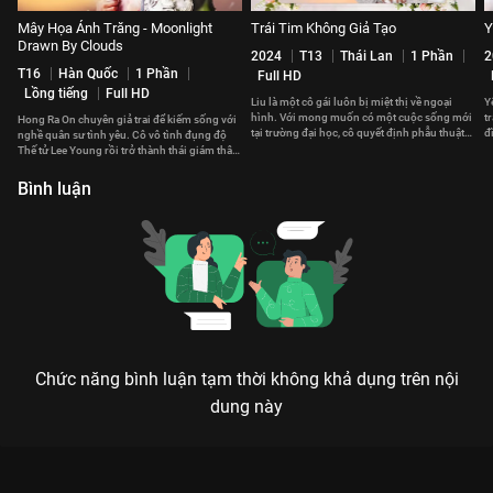
Mây Họa Ánh Trăng - Moonlight
Trái Tim Không Giả Tạo
Y
Drawn By Clouds
2024
T13
Thái Lan
1 Phần
2
T16
Hàn Quốc
1 Phần
Full HD
Lồng tiếng
Full HD
Liu là một cô gái luôn bị miệt thị về ngoại
Y
hình. Với mong muốn có một cuộc sống mới
t
Hong Ra On chuyên giả trai để kiếm sống với
tại trường đại học, cô quyết định phẫu thuật
đ
nghề quân sư tình yêu. Cô vô tình đụng độ
thẩm mỹ.
Thế tử Lee Young rồi trở thành thái giám thân
cận của anh.
Bình luận
Chức năng bình luận tạm thời không khả dụng trên nội
dung này
MUÔN KIỂU GHEN TUÔNG: KHI TỔNG TÀI VÀ PHÓNG VIÊN ĐẠI
CHIẾN VÌ TÌNH