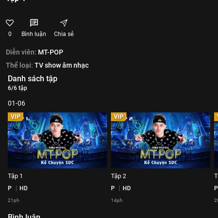
0
Bình luận
Chia sẻ
Diễn viên:
MT-POP
Thể loại:
TV show âm nhạc
Danh sách tập
6/6 tập
01-06
VIP
VIP
Tập 1
Tập 2
T
P
HD
P
HD
P
21ph
14ph
2
Bình luận