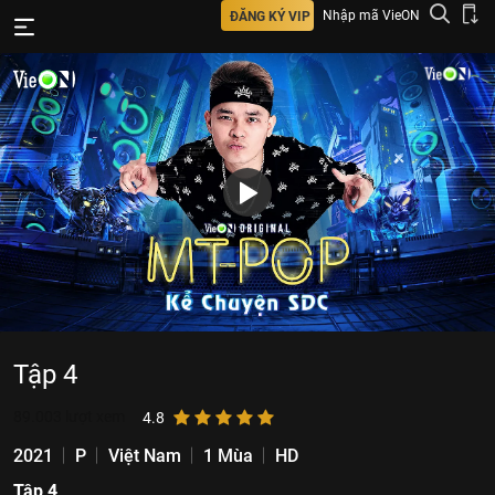
Nhập mã VieON
ĐĂNG KÝ VIP
Tập 4
89.003
lượt xem
4.8
2021
P
Việt Nam
1 Mùa
HD
Tập 4