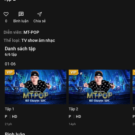
0
Bình luận
Chia sẻ
Diễn viên:
MT-POP
Thể loại:
TV show âm nhạc
Danh sách tập
6/6 tập
01-06
VIP
VIP
Tập 1
Tập 2
T
P
HD
P
HD
P
21ph
14ph
2
Bình luận