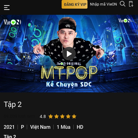
Nhập mã VieON
ĐĂNG KÝ VIP
Tập 2
89.009
lượt xem
4.8
2021
P
Việt Nam
1 Mùa
HD
Tập 2