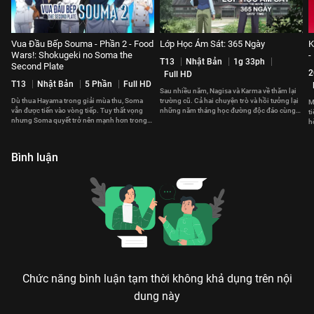
Vua Đầu Bếp Souma - Phần 2 - Food
Lớp Học Ám Sát: 365 Ngày
K
Wars!: Shokugeki no Soma the
-
T13
Nhật Bản
1g 33ph
Second Plate
2
Full HD
T13
Nhật Bản
5 Phần
Full HD
Sau nhiều năm, Nagisa và Karma về thăm lại
Dù thua Hayama trong giải mùa thu, Soma
trường cũ. Cả hai chuyện trò và hồi tưởng lại
M
vẫn được tiến vào vòng tiếp. Tuy thất vọng
những năm tháng học đường độc đáo cùng
t
nhưng Soma quyết trở nên mạnh hơn trong
Koro-sensei.
h
lần tái đấu tới.
h
Bình luận
Chức năng bình luận tạm thời không khả dụng trên nội
dung này