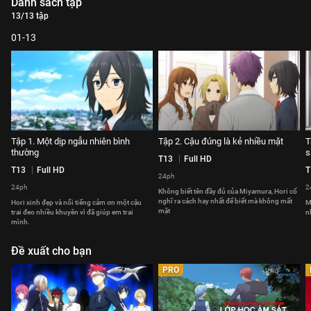
Danh sách tập
13/13 tập
01-13
Tập 1. Một dịp ngẫu nhiên bình
Tập 2. Cậu đúng là kẻ nhiều mặt
T
thường
s
T13
Full HD
T13
Full HD
T
24ph
24ph
2
Không biết tên đầy đủ của Miyamura, Hori cố
nghĩ ra cách hay nhất để biết mà không mất
Hori xinh đẹp và nổi tiếng cảm ơn một cậu
M
mặt
trai đeo nhiều khuyên vì đã giúp em trai
n
mình.
Đề xuất cho bạn
PRO