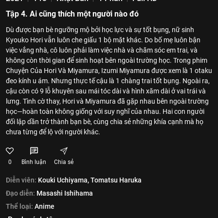
Tập 4. Ai cũng thích một người nào đó
Dù được bạn bè ngưỡng mộ bởi học lực và sự tốt bụng, nữ sinh
Kyouko Hori vẫn luôn che giấu 1 bộ mặt khác. Do bố mẹ luôn bận
việc vắng nhà, cô luôn phải làm việc nhà và chăm sóc em trai, và
không còn thời gian để sinh hoạt bên ngoài trường học. Trong phim
Chuyện Của Hori Và Miyamura, Izumi Miyamura được xem là 1 otaku
đeo kính u ám. Nhưng thực tế cậu là 1 chàng trai tốt bụng. Ngoài ra,
cậu còn có 9 lỗ khuyên sau mái tóc dài và hình xăm dài ở vai trái và
lưng. Tình cờ thay, Hori và Miyamura đã gặp nhau bên ngoài trường
học—hoàn toàn không giống với suy nghĩ của nhau. Hai con người
đối lập dần trở thành bạn bè, cùng chia sẻ những khía cạnh mà họ
chưa từng để lộ với người khác.
0
Bình luận
Chia sẻ
Diễn viên:
Kouki Uchiyama,
Tomatsu Haruka
Đạo diễn:
Masashi Ishihama
Thể loại:
Anime