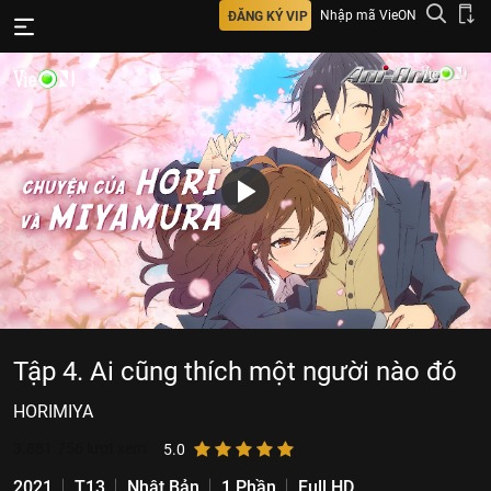
Nhập mã VieON
ĐĂNG KÝ VIP
Tập 4. Ai cũng thích một người nào đó
HORIMIYA
3.881.756
lượt xem
5.0
2021
T13
Nhật Bản
1 Phần
Full HD