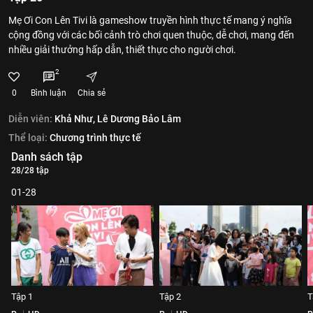
Mẹ Ơi Con Lên Tivi là gameshow truyền hình thực tế mang ý nghĩa
cộng đồng với các bối cảnh trò chơi quen thuộc, dễ chơi, mang đến
nhiều giải thưởng hấp dẫn, thiết thực cho người chơi.
2
0
Bình luận
Chia sẻ
Diễn viên:
Khả Như,
Lê Dương Bảo Lâm
Thể loại:
Chương trình thực tế
Danh sách tập
28/28 tập
01-28
Tập 1
Tập 2
T