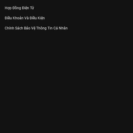
Hợp Đồng Điện Tử
Điều Khoản Và Điều Kiện
Chính Sách Bảo Vệ Thông Tin Cá Nhân
Chính Sách Bảo Vệ Người Tiêu Dùng Dễ Bị Tổn Thương
Thỏa Thuận Sử Dụng Dịch Vụ Mạng Xã Hội
THÔNG TIN
Thông Báo
Trung Tâm Hỗ Trợ
Liên Hệ
Góp Ý
Công ty Cổ phần VieON - Địa chỉ: Tầng 5, 222 Pasteur, Phường Xuân Hòa,
Thành phố Hồ Chí Minh