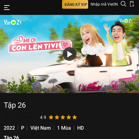
Nhập mã VieON
ĐĂNG KÝ VIP
Tập 26
69.793
lượt xem
4.9
2022
P
Việt Nam
1 Mùa
HD
Tập 26