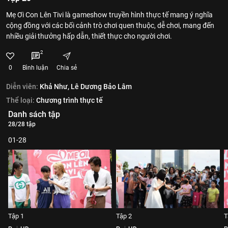
Mẹ Ơi Con Lên Tivi là gameshow truyền hình thực tế mang ý nghĩa
cộng đồng với các bối cảnh trò chơi quen thuộc, dễ chơi, mang đến
nhiều giải thưởng hấp dẫn, thiết thực cho người chơi.
2
0
Bình luận
Chia sẻ
Diễn viên:
Khả Như,
Lê Dương Bảo Lâm
Thể loại:
Chương trình thực tế
Danh sách tập
28/28 tập
01-28
Tập 1
Tập 2
T