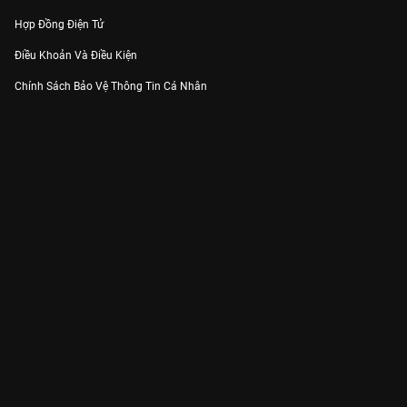
Hợp Đồng Điện Tử
Điều Khoản Và Điều Kiện
Chính Sách Bảo Vệ Thông Tin Cá Nhân
Chính Sách Bảo Vệ Người Tiêu Dùng Dễ Bị Tổn Thương
Thỏa Thuận Sử Dụng Dịch Vụ Mạng Xã Hội
THÔNG TIN
Thông Báo
Trung Tâm Hỗ Trợ
Liên Hệ
Góp Ý
Công ty Cổ phần VieON - Địa chỉ: Tầng 5, 222 Pasteur, Phường Xuân Hòa,
Thành phố Hồ Chí Minh