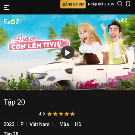
Nhập mã VieON
ĐĂNG KÝ VIP
Tập 20
69.778
lượt xem
4.9
2022
P
Việt Nam
1 Mùa
HD
Tập 20