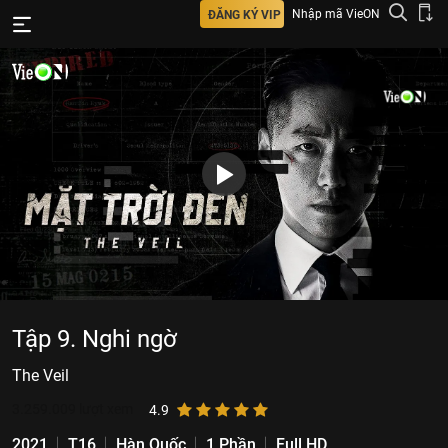
Nhập mã VieON
ĐĂNG KÝ VIP
Tập 9. Nghi ngờ
The Veil
3.259.009
lượt xem
4.9
2021
T16
Hàn Quốc
1 Phần
Full HD