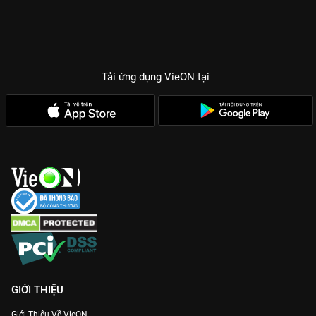
Tải ứng dụng VieON
tại
GIỚI THIỆU
Giới Thiệu Về VieON