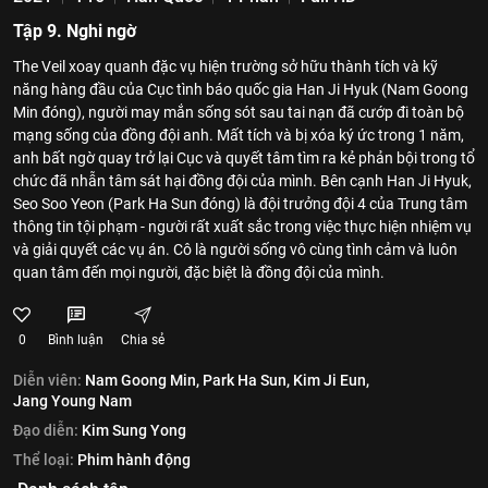
Tập 9. Nghi ngờ
The Veil xoay quanh đặc vụ hiện trường sở hữu thành tích và kỹ
năng hàng đầu của Cục tình báo quốc gia Han Ji Hyuk (Nam Goong
Min đóng), người may mắn sống sót sau tai nạn đã cướp đi toàn bộ
mạng sống của đồng đội anh. Mất tích và bị xóa ký ức trong 1 năm,
anh bất ngờ quay trở lại Cục và quyết tâm tìm ra kẻ phản bội trong tổ
chức đã nhẫn tâm sát hại đồng đội của mình. Bên cạnh Han Ji Hyuk,
Seo Soo Yeon (Park Ha Sun đóng) là đội trưởng đội 4 của Trung tâm
thông tin tội phạm - người rất xuất sắc trong việc thực hiện nhiệm vụ
và giải quyết các vụ án. Cô là người sống vô cùng tình cảm và luôn
quan tâm đến mọi người, đặc biệt là đồng đội của mình.
0
Bình luận
Chia sẻ
Diễn viên:
Nam Goong Min,
Park Ha Sun,
Kim Ji Eun,
Jang Young Nam
Đạo diễn:
Kim Sung Yong
Thể loại:
Phim hành động