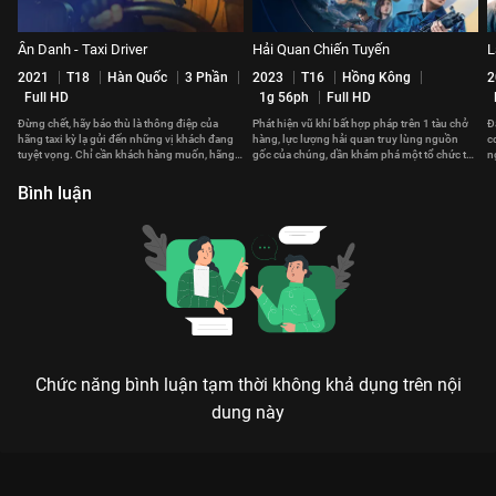
Ẩn Danh - Taxi Driver
Hải Quan Chiến Tuyến
L
2021
T18
Hàn Quốc
3 Phần
2023
T16
Hồng Kông
2
Full HD
1g 56ph
Full HD
Đừng chết, hãy báo thù là thông điệp của
Phát hiện vũ khí bất hợp pháp trên 1 tàu chở
Đ
hãng taxi kỳ lạ gửi đến những vị khách đang
hàng, lực lượng hải quan truy lùng nguồn
c
tuyệt vọng. Chỉ cần khách hàng muốn, hãng
gốc của chúng, dần khám phá một tổ chức tội
n
taxi sẽ giúp họ báo thù
phạm xuyên quốc gia.
c
Bình luận
Chức năng bình luận tạm thời không khả dụng trên nội
dung này
Xem Tập 9. Nghi ngờ Mặt Trời Đen - 24 Tập của Hàn Quốc có
sự tham gia của . Thuộc thể loại: Phim bộ