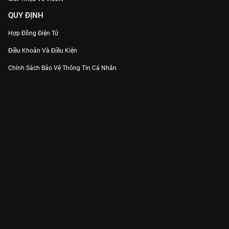
QUY ĐỊNH
Hợp Đồng Điện Tử
Điều Khoản Và Điều Kiện
Chính Sách Bảo Vệ Thông Tin Cá Nhân
Chính Sách Bảo Vệ Người Tiêu Dùng Dễ Bị Tổn Thương
Thỏa Thuận Sử Dụng Dịch Vụ Mạng Xã Hội
THÔNG TIN
Thông Báo
Trung Tâm Hỗ Trợ
Liên Hệ
Góp Ý
Công ty Cổ phần VieON - Địa chỉ: Tầng 5, 222 Pasteur, Phường Xuân Hòa,