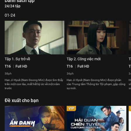
Danh sách tập
24/24 tập
01-24
Tập 1. Sự trở về
Tập 2. Công việc mới
T
T16
Full HD
T16
Full HD
T
38ph
36ph
3
Han Ji Hyuk (Nam Goong Min) được tìm thấy
Han Ji Hyuk (Nam Goong Min) được phân
H
trên một con tàu, mất hết ký ức về một năm
vào Trung tâm Thông tin Tội phạm, gặp cộng
v
trước
sự mới.
sá
Đề xuất cho bạn
VIP