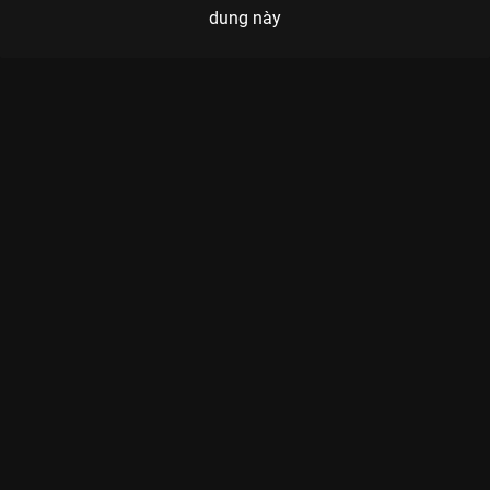
dung này
Xem Tập 4B. Sự cố Lự Kính - 32 Tập của Trung Quốc có sự
tham gia của . Thuộc thể loại: Phim bộ