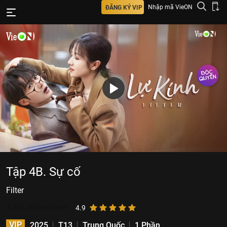
Nhập mã VieON
ĐĂNG KÝ VIP
Tập 4B. Sự cố
Filter
5.374.200
lượt xem
4.9
VIP
2025
T13
Trung Quốc
1 Phần