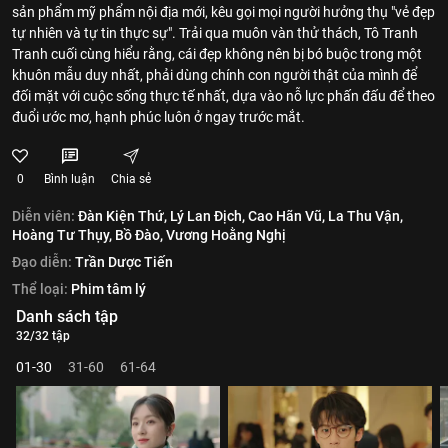
sản phẩm mỹ phẩm nội địa mới, kêu gọi mọi người hưởng thụ "vẻ đẹp
tự nhiên và tự tin thực sự". Trải qua muôn vàn thử thách, Tô Tranh
Tranh cuối cùng hiểu rằng, cái đẹp không nên bị bó buộc trong một
khuôn mẫu duy nhất, phải dùng chính con người thật của mình để
đối mặt với cuộc sống thực tế nhất, dựa vào nỗ lực phấn đấu để theo
đuổi ước mơ, hạnh phúc luôn ở ngay trước mắt.
0
Bình luận
Chia sẻ
Diễn viên:
Đàn Kiện Thứ,
Lý Lan Địch,
Cao Hãn Vũ,
La Thu Vận,
Hoàng Tư Thụy,
Bồ Đào,
Vương Hoằng Nghị
Đạo diễn:
Trần Dược Tiến
Thể loại:
Phim tâm lý
Danh sách tập
32/32 tập
01-30
31-60
61-64