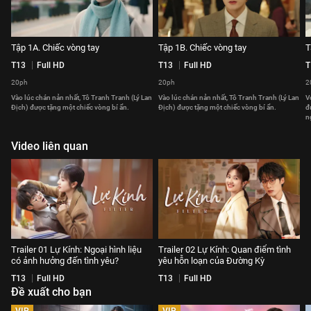
Tập 1A. Chiếc vòng tay
Tập 1B. Chiếc vòng tay
T
T13
Full HD
T13
Full HD
T
20ph
20ph
2
Vào lúc chán nản nhất, Tô Tranh Tranh (Lý Lan
Vào lúc chán nản nhất, Tô Tranh Tranh (Lý Lan
V
Địch) được tặng một chiếc vòng bí ẩn.
Địch) được tặng một chiếc vòng bí ẩn.
đ
n
Video liên quan
Trailer 01 Lự Kính: Ngoại hình liệu
Trailer 02 Lự Kính: Quan điểm tình
có ảnh hưởng đến tình yêu?
yêu hỗn loạn của Đường Kỳ
T13
Full HD
T13
Full HD
Đề xuất cho bạn
VIP
VIP