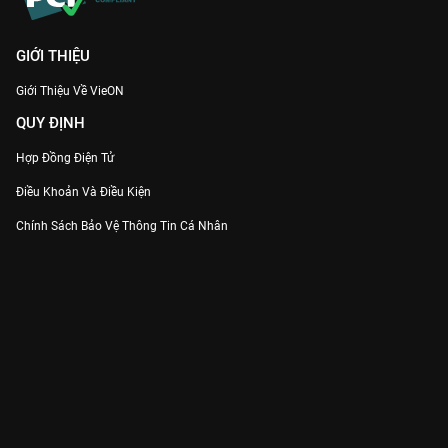
GIỚI THIỆU
Giới Thiệu Về VieON
QUY ĐỊNH
Hợp Đồng Điện Tử
Điều Khoản Và Điều Kiện
Chính Sách Bảo Vệ Thông Tin Cá Nhân
Chính Sách Bảo Vệ Người Tiêu Dùng Dễ Bị Tổn Thương
Thỏa Thuận Sử Dụng Dịch Vụ Mạng Xã Hội
THÔNG TIN
Thông Báo
Trung Tâm Hỗ Trợ
Liên Hệ