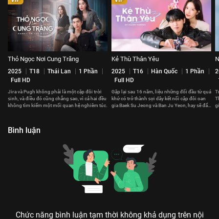
Thỏ Ngọc Nơi Cung Trăng
Kẻ Thù Thân Yêu
N
2025
T18
Thái Lan
1 Phần
2025
T16
Hàn Quốc
1 Phần
2
Full HD
Full HD
Jira và Pugh không phải là một cặp đôi trời
Gặp lại sau 16 năm, liệu những đối đầu từ quá
T
sinh, và điều đó cũng chẳng sao, vì cả hai đều
khứ có trở thành sợi dây kết nối cặp đôi oan
T
không tìm kiếm một mối quan hệ nghiêm túc.
gia Baek Su Jeong và Ban Ju Yeon, hay sẽ đẩy
g
cả hai ra xa?
gi
Bình luận
Chức năng bình luận tạm thời không khả dụng trên nội