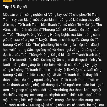
Tập 4B. Sự cố
Một sản phẩm công nghệ mới "Vòng tay lọc" đã cho phép Tô Tranh
Tranh (Lý Lan Địch), một cô gái bình thường, có khả năng thay đổi
diện mạo. Tô Tranh Tranh biến thành đại mỹ nhân "Tô Miểu" (La Thu
Vận), biến thành nữ tiến sĩ "Phương Cẩn" (Bồ Đào), biến thành soái
ca "Toàn Thắng Đường" (Vương Hoằng Nghị), vừa tận hưởng cảm
giác lột xác, vừa giúp đỡ kẻ yếu, thực thi chính nghĩa. Cùng lúc đó,
Đường Kỳ (Đàn Kiện Thứ) phải lòng Tô Miểu nghĩa hiệp, tâm đầu ý
hợp với Phương Cẩn, ngưỡng mộ và khen ngợi vẻ ngoài sáng sủa,
đẹp trai của Toàn Thắng Đường. Để giữ bí mật, Tô Tranh Tranh buộc
phải liên tục nói dối, khiến Đường Kỳ lần lượt mất đi người mình yêu.
Dưới những đòn giáng liên tiếp, bệnh về mắt của Đường Kỳ ngày
càng trở nặng, Tô Tranh Tranh cảm thấy tội lỗi và áy náy. Cuối cùng,
Đường Kỳ đã phát hiện ra sự thật về việc Tô Tranh Tranh thay đổi
thân phận, hiểu rằng người anh yêu chỉ là Tô Tranh Tranh. Trái tim
chân thành và nồng nhiệt sẽ không bị vẻ bề ngoài mê hoặc, hai người
tâm đầu ý hợp cùng nhau đối mặt với những thử thách khắc nghiệt
do chiếc vòng tay lọc mang lại. Để phát triển "Thiên Điểu Tập" thành
một thương hiệu mỹ phẩm cao cấp mang đậm bản sắc Trung Hoa,
Tô Tranh Tranh và Đường Kỳ đã cùng nhau lên kế hoạch cho một loạt