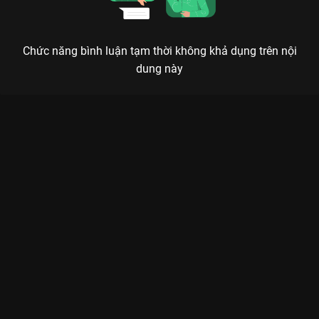
Chức năng bình luận tạm thời không khả dụng trên nội
dung này
Xem Tập 10B. Động đến giới hạn Lẩn Trốn - 12 Tập của Hàn
Quốc có sự tham gia của . Thuộc thể loại: Phim bộ