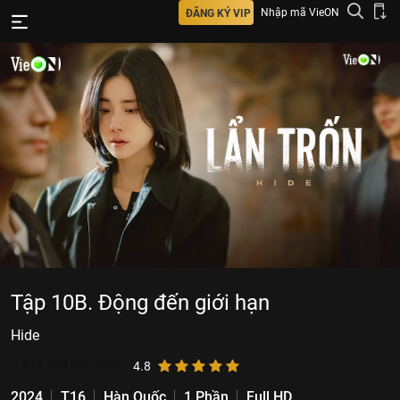
Nhập mã VieON
ĐĂNG KÝ VIP
Tập 10B. Động đến giới hạn
Hide
3.213.164
lượt xem
4.8
2024
T16
Hàn Quốc
1 Phần
Full HD