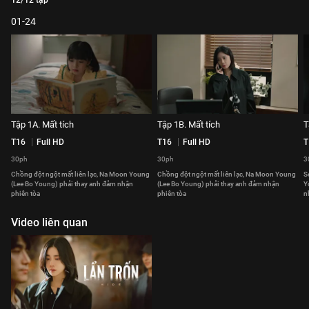
12/12 tập
01-24
Tập 1A. Mất tích
Tập 1B. Mất tích
T
T16
Full HD
T16
Full HD
T
30ph
30ph
3
Chồng đột ngột mất liên lạc, Na Moon Young
Chồng đột ngột mất liên lạc, Na Moon Young
S
(Lee Bo Young) phải thay anh đảm nhận
(Lee Bo Young) phải thay anh đảm nhận
Y
phiên tòa
phiên tòa
n
Video liên quan