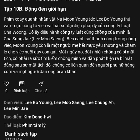
Tập 10B. Động đến giới hạn
Phim xoay quanh nhân vật Na Moon Young (do Lee Bo Young thủ
vai) - cựu công tố viên và luật sư đại diện pháp lý của công ty Luật
Cha Woong. Cô ấy điều hành công ty luật cùng chồng của mình là
Cha Sung Jae (Lee Moo Saeng). Bên cạnh sự thành công trong công
việc, Moon Young còn là một người mẹ hết mực yêu thương và chăm
lo cho việc nuôi dạy con gái. Một ngày nọ, đột nhiên chồng cô bị mất
tích, cô phải ra sức tìm kiếm chồng mình và dần phát hiện ra bí mật
đằng sau sự mất tích đó, chúng có liên quan đến người phụ nữ hàng
xóm và một người đàn ông bí ẩn khác.
0
Bình luận
Chia sẻ
Diễn viên:
Lee Bo Young,
Lee Moo Saeng,
Lee Chung Ah,
Lee Min Jae
Đạo diễn:
Kim Dong-hwi
Thể loại:
Phim tâm lý
Danh sách tập