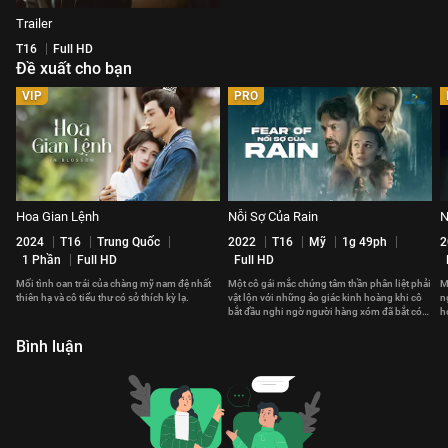
Trailer
T16
Full HD
Đề xuất cho bạn
VIP
PRO
Hoa Gian Lệnh
Nỗi Sợ Của Rain
N
2024
T16
Trung Quốc
2022
T16
Mỹ
1g 49ph
2
1 Phần
Full HD
Full HD
Mối tình oan trái của chàng mỹ nam đệ nhất
Một cô gái mắc chứng tâm thần phân liệt phải
M
thiên hạ và cô tiểu thư có sở thích kỳ lạ.
vật lộn với những ảo giác kinh hoàng khi cô
n
bắt đầu nghi ngờ người hàng xóm đã bắt cóc
h
một đứa trẻ.
đ
Bình luận