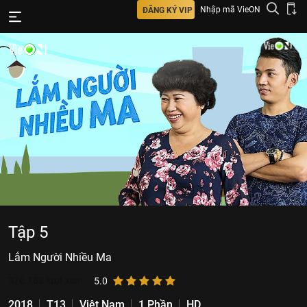
Nhập mã VieON
ĐĂNG KÝ VIP
Tập 5
Lắm Người Nhiều Ma
376.183
lượt xem
5.0
2018
T13
Việt Nam
1 Phần
HD