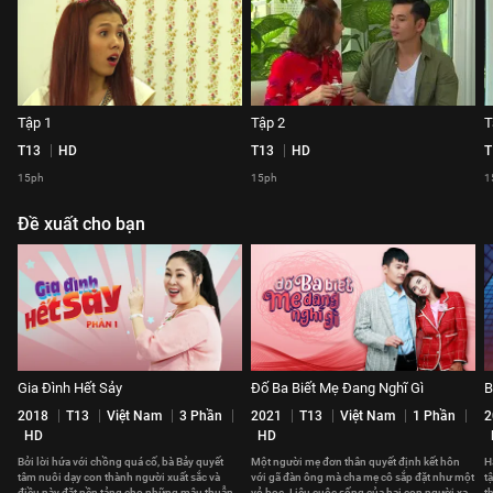
Tập 1
Tập 2
T
T13
HD
T13
HD
T
15ph
15ph
1
Đề xuất cho bạn
Gia Đình Hết Sảy
Đố Ba Biết Mẹ Đang Nghĩ Gì
B
2018
T13
Việt Nam
3 Phần
2021
T13
Việt Nam
1 Phần
2
HD
HD
Bởi lời hứa với chồng quá cố, bà Bảy quyết
Một người mẹ đơn thân quyết định kết hôn
H
tâm nuôi dạy con thành người xuất sắc và
với gã đàn ông mà cha mẹ cô sắp đặt như một
t
điều này đặt nền tảng cho những mâu thuẫn
vỏ bọc. Liệu cuộc sống của hai con người xa
thác