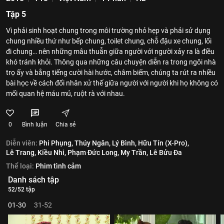
Tập 5
Vì phải sinh hoạt chung trong môi trường nhỏ hẹp và phải sử dụng
chung nhiều thứ như bếp chung, toilet chung, chỗ đậu xe chung, lối
đi chung… nên những mâu thuẫn giữa người với người xảy ra là điều
khó tránh khỏi. Thông qua những câu chuyện diễn ra trong ngôi nhà
trọ ấy và bằng tiếng cười hài hước, châm biếm, chúng ta rút ra nhiều
bài học về cách đối nhân xử thế giữa người với người khi họ không có
mối quan hệ máu mủ, ruột rà với nhau.
0
Bình luận
Chia sẻ
Diễn viên:
Phi Phụng,
Thúy Ngân,
Lý Bình,
Hữu Tín (X-Pro),
Lê Trang,
Kiều Nhi,
Phạm Đức Long,
My Trần,
Lê Bửu Đa
Thể loại:
Phim tình cảm
Danh sách tập
52/52 tập
01-30
31-52