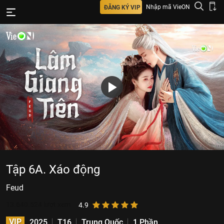
Nhập mã VieON
ĐĂNG KÝ VIP
Tập 6A. Xáo động
Feud
13.640.524
lượt xem
4.9
VIP
2025
T16
Trung Quốc
1 Phần