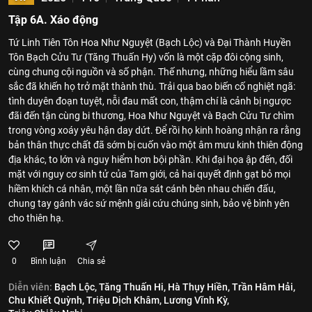
Tập 6A. Xáo động
Tứ Linh Tiên Tôn Hoa Như Nguyệt (Bạch Lộc) và Đại Thành Huyền
Tôn Bạch Cửu Tư (Tăng Thuấn Hy) vốn là một cặp đôi cộng sinh,
cùng chung cội nguồn và số phận. Thế nhưng, những hiểu lầm sâu
sắc đã khiến họ trở mặt thành thù. Trải qua bao biến cố nghiệt ngã:
tình duyên đoạn tuyệt, nỗi đau mất con, thậm chí là cảnh bị ngược
đãi đến tận cùng bi thương, Hoa Như Nguyệt và Bạch Cửu Tư chìm
trong vòng xoáy yêu hận day dứt. Để rồi họ kinh hoàng nhận ra rằng
bản thân thực chất đã sớm bị cuốn vào một âm mưu kinh thiên động
địa khác, to lớn và nguy hiểm hơn bội phần. Khi đại họa ập đến, đối
mặt với nguy cơ sinh tử của Tam giới, cả hai quyết định gạt bỏ mọi
hiềm khích cá nhân, một lần nữa sát cánh bên nhau chiến đấu,
chung tay gánh vác sứ mệnh giải cứu chúng sinh, bảo vệ bình yên
cho thiên hạ.
0
Bình luận
Chia sẻ
Diễn viên:
Bạch Lộc,
Tăng Thuấn Hi,
Hà Thụy Hiền,
Trần Hâm Hải,
Chu Khiết Quỳnh,
Triệu Dịch Khâm,
Lương Vĩnh Kỳ,