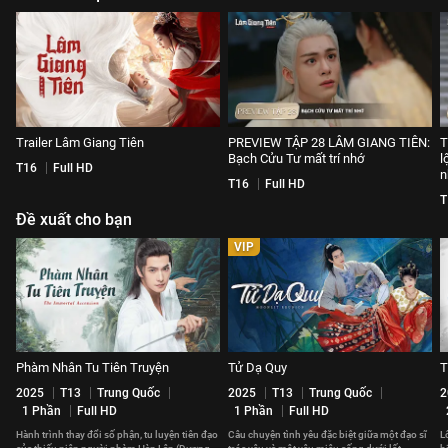
Trailer Lâm Giang Tiên
PREVIEW TẬP 28 LÂM GIANG TIÊN:
T
Bạch Cửu Tư mất trí nhớ
l
T16
Full HD
n
T16
Full HD
T
Đề xuất cho bạn
VIP
Phàm Nhân Tu Tiên Truyện
Tử Dạ Quy
T
2025
T13
Trung Quốc
2025
T13
Trung Quốc
2
1 Phần
Full HD
1 Phần
Full HD
Hành trình thay đổi số phận, tu luyện tiên đạo
Câu chuyện tình yêu đặc biệt giữa một đạo sĩ
L