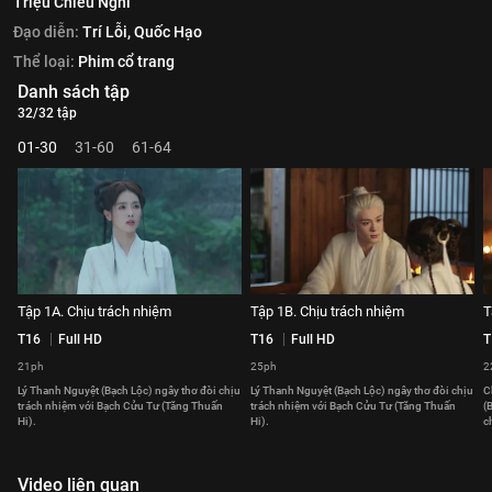
Triệu Chiêu Nghi
Đạo diễn:
Trí Lỗi,
Quốc Hạo
Thể loại:
Phim cổ trang
Danh sách tập
32/32 tập
01-30
31-60
61-64
Tập 1A. Chịu trách nhiệm
Tập 1B. Chịu trách nhiệm
T
T16
Full HD
T16
Full HD
T
21ph
25ph
2
Lý Thanh Nguyệt (Bạch Lộc) ngây thơ đòi chịu
Lý Thanh Nguyệt (Bạch Lộc) ngây thơ đòi chịu
C
trách nhiệm với Bạch Cửu Tư (Tăng Thuấn
trách nhiệm với Bạch Cửu Tư (Tăng Thuấn
(
Hi).
Hi).
c
Video liên quan