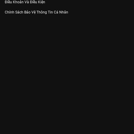
Điều Khoản Và Điều Kiện
Chính Sách Bảo Vệ Thông Tin Cá Nhân
Chính Sách Bảo Vệ Người Tiêu Dùng Dễ Bị Tổn Thương
Thỏa Thuận Sử Dụng Dịch Vụ Mạng Xã Hội
THÔNG TIN
Thông Báo
Trung Tâm Hỗ Trợ
Liên Hệ
Góp Ý
Công ty Cổ phần VieON - Địa chỉ: Tầng 5, 222 Pasteur, Phường Xuân Hòa,
Thành phố Hồ Chí Minh
Email:
support@vieon.vn
| Hotline:
1800.599.920
(miễn phí)
Giấy phép Cung cấp Dịch vụ Phát thanh, Truyền hình trả tiền số 247/GP-
BTTTT cấp ngày 21/07/2023