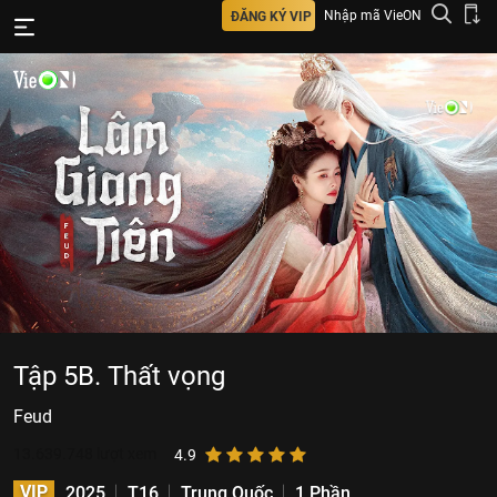
Nhập mã VieON
ĐĂNG KÝ VIP
Tập 5B. Thất vọng
Feud
13.639.748
lượt xem
4.9
VIP
2025
T16
Trung Quốc
1 Phần