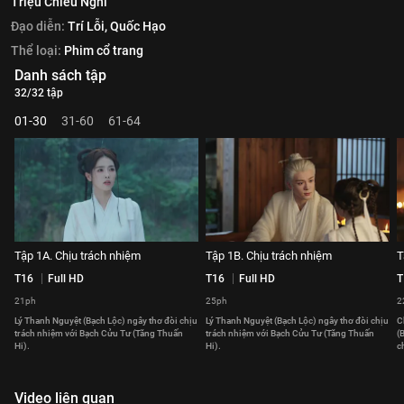
Triệu Chiêu Nghi
Đạo diễn:
Trí Lỗi,
Quốc Hạo
Thể loại:
Phim cổ trang
Danh sách tập
32/32 tập
01-30
31-60
61-64
Tập 1A. Chịu trách nhiệm
Tập 1B. Chịu trách nhiệm
T
T16
Full HD
T16
Full HD
T
21ph
25ph
2
Lý Thanh Nguyệt (Bạch Lộc) ngây thơ đòi chịu
Lý Thanh Nguyệt (Bạch Lộc) ngây thơ đòi chịu
C
trách nhiệm với Bạch Cửu Tư (Tăng Thuấn
trách nhiệm với Bạch Cửu Tư (Tăng Thuấn
(
Hi).
Hi).
c
Video liên quan