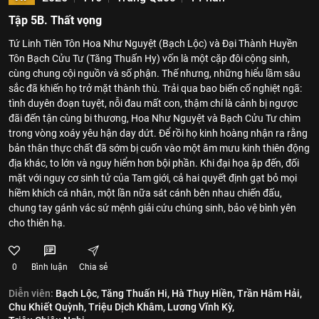
Tập 5B. Thất vọng
Tứ Linh Tiên Tôn Hoa Như Nguyệt (Bạch Lộc) và Đại Thành Huyền
Tôn Bạch Cửu Tư (Tăng Thuấn Hy) vốn là một cặp đôi cộng sinh,
cùng chung cội nguồn và số phận. Thế nhưng, những hiểu lầm sâu
sắc đã khiến họ trở mặt thành thù. Trải qua bao biến cố nghiệt ngã:
tình duyên đoạn tuyệt, nỗi đau mất con, thậm chí là cảnh bị ngược
đãi đến tận cùng bi thương, Hoa Như Nguyệt và Bạch Cửu Tư chìm
trong vòng xoáy yêu hận day dứt. Để rồi họ kinh hoàng nhận ra rằng
bản thân thực chất đã sớm bị cuốn vào một âm mưu kinh thiên động
địa khác, to lớn và nguy hiểm hơn bội phần. Khi đại họa ập đến, đối
mặt với nguy cơ sinh tử của Tam giới, cả hai quyết định gạt bỏ mọi
hiềm khích cá nhân, một lần nữa sát cánh bên nhau chiến đấu,
chung tay gánh vác sứ mệnh giải cứu chúng sinh, bảo vệ bình yên
cho thiên hạ.
0
Bình luận
Chia sẻ
Diễn viên:
Bạch Lộc,
Tăng Thuấn Hi,
Hà Thụy Hiền,
Trần Hâm Hải,
Chu Khiết Quỳnh,
Triệu Dịch Khâm,
Lương Vĩnh Kỳ,