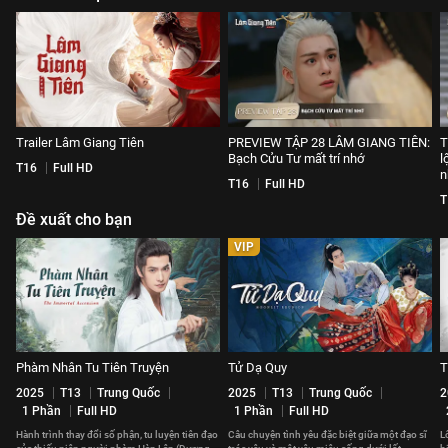
Trailer Lâm Giang Tiên
PREVIEW TẬP 28 LÂM GIANG TIÊN:
T
Bạch Cửu Tư mất trí nhớ
l
T16
Full HD
n
T16
Full HD
T
Đề xuất cho bạn
VIP
Phàm Nhân Tu Tiên Truyện
Tử Dạ Quy
T
2025
T13
Trung Quốc
2025
T13
Trung Quốc
2
1 Phần
Full HD
1 Phần
Full HD
Hành trình thay đổi số phận, tu luyện tiên đạo
Câu chuyện tình yêu đặc biệt giữa một đạo sĩ
L