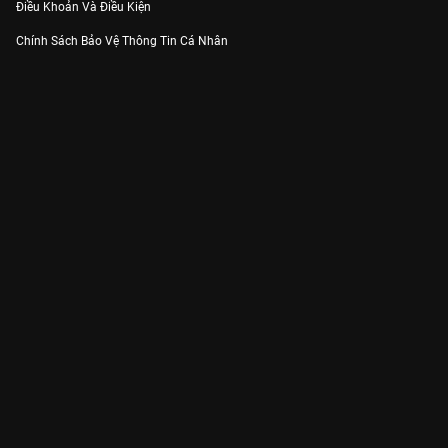
Điều Khoản Và Điều Kiện
Chính Sách Bảo Vệ Thông Tin Cá Nhân
Chính Sách Bảo Vệ Người Tiêu Dùng Dễ Bị Tổn Thương
Thỏa Thuận Sử Dụng Dịch Vụ Mạng Xã Hội
THÔNG TIN
Thông Báo
Trung Tâm Hỗ Trợ
Liên Hệ
Góp Ý
Công ty Cổ phần VieON - Địa chỉ: Tầng 5, 222 Pasteur, Phường Xuân Hòa,
Thành phố Hồ Chí Minh
Email:
support@vieon.vn
| Hotline:
1800.599.920
(miễn phí)
Giấy phép Cung cấp Dịch vụ Phát thanh, Truyền hình trả tiền số 247/GP-
BTTTT cấp ngày 21/07/2023