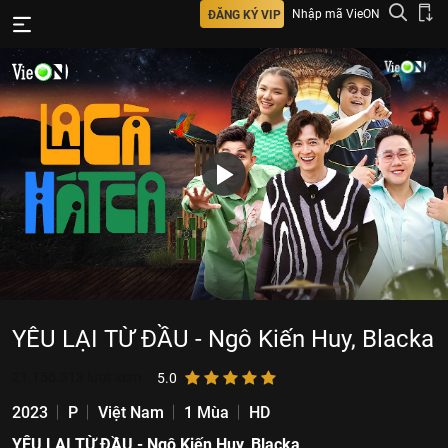
Nhập mã VieON
ĐĂNG KÝ VIP
YÊU LẠI TỪ ĐẦU - Ngô Kiến Huy, Blacka
21.156.313
lượt xem
5.0
2023
P
Việt Nam
1 Mùa
HD
YÊU LẠI TỪ ĐẦU - Ngô Kiến Huy, Blacka