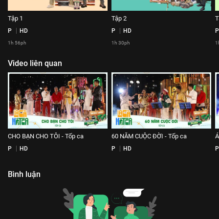
Tập 1
Tập 2
T
P
HD
P
HD
P
1h 56ph
1h 30ph
1
Video liên quan
CHO BẠN CHO TÔI - Tốp ca
60 NĂM CUỘC ĐỜI - Tốp ca
Á
P
HD
P
HD
P
Bình luận