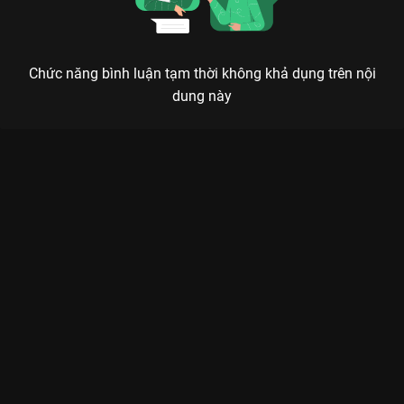
Chức năng bình luận tạm thời không khả dụng trên nội
dung này
Xem YÊU LẠI TỪ ĐẦU - Ngô Kiến Huy, Blacka La Cà Hát Ca - 14
Tập của Việt Nam có sự tham gia của Ngô Kiến Huy, Blacka,
Myra Trần, Jun Phạm, Trung Quân Idol. Thuộc thể loại: TV
show